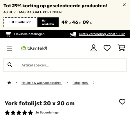
Tot 29% korting op geselecteerde producten!
48 UUR LANG MASSALE KORTINGEN!
Nu
49
46
09
FULLSWING29
U
M
S
winkelen
Flexibele betalingen
Gratis verzending vanaf 100€*
Meubels & Woonaccessoires
Fotolijsten
York fotolijst 20 x 20 cm
26 Beoordelingen