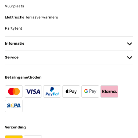
produit conforme a mon attente
Vuurplaats
Utilisateur d'Amazon
Elektrische Terrasverwarmers
Vertaal
Partytent
GECONTROLEERDE BEOORDELING
Informatie
11/01/2025
article conforme a la photo,tres jolie rendu
Service
Utilisateur d'Amazon
Betalingsmethoden
Vertaal
GECONTROLEERDE BEOORDELING
07/01/2025
Pour y mettre des Diamond Painting ! Très bon rapport qualité/prix ️
Utilisateur d'Amazon
Verzending
Vertaal