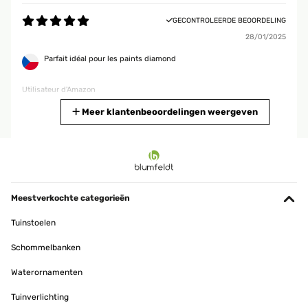
GECONTROLEERDE BEOORDELING
28/01/2025
Parfait idéal pour les paints diamond
Utilisateur d'Amazon
Vertaal
Meer klantenbeoordelingen weergeven
GECONTROLEERDE BEOORDELING
19/01/2025
produit bien emballé, belle qualité.
Meestverkochte categorieën
Utilisateur d'Amazon
Tuinstoelen
Vertaal
Schommelbanken
GECONTROLEERDE BEOORDELING
Waterornamenten
15/01/2025
Tuinverlichting