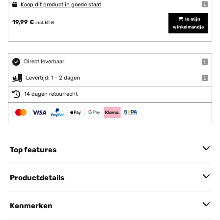
Koop dit product in goede staat
In mijn
19,99 €
incl. BTW
winkelmandje
Direct leverbaar
Levertijd: 1 - 2 dagen
14 dagen retourrecht
Top features
Productdetails
Kenmerken