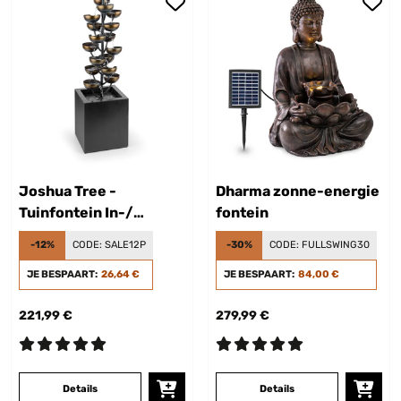
Joshua Tree -
Dharma zonne-energie
Tuinfontein In-/
fontein
Outdoor
-12%
CODE:
SALE12P
-30%
CODE:
FULLSWING30
JE BESPAART:
26,64 €
JE BESPAART:
84,00 €
221,99 €
279,99 €
Details
Details