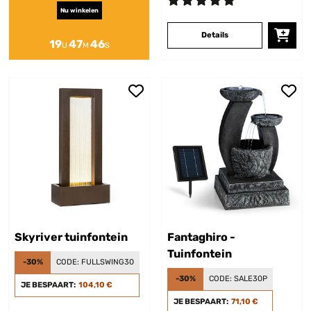
Nu winkelen
Details
19
47
45
U
M
S
Skyriver tuinfontein
Fantaghiro -
Tuinfontein
-30%
CODE:
FULLSWING30
-30%
CODE:
SALE30P
JE BESPAART:
104,10 €
JE BESPAART:
71,10 €