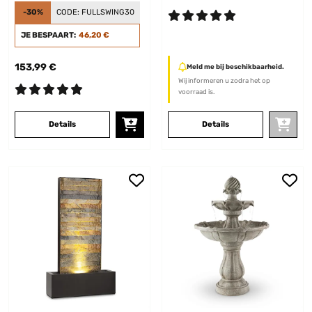
-30%
CODE:
FULLSWING30
JE BESPAART:
46,20 €
153,99 €
Meld me bij beschikbaarheid.
Wij informeren u zodra het op
voorraad is.
Details
Details