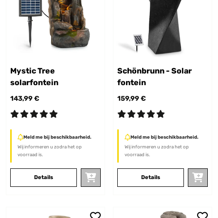
Mystic Tree
Schönbrunn - Solar
solarfontein
fontein
143,99 €
159,99 €
Meld me bij beschikbaarheid.
Meld me bij beschikbaarheid.
Wij informeren u zodra het op
Wij informeren u zodra het op
voorraad is.
voorraad is.
Details
Details