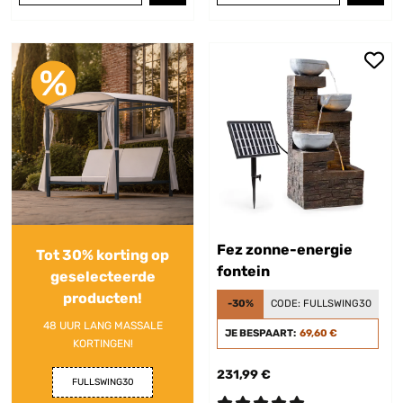
Fez zonne-energie
Tot 30% korting op
fontein
geselecteerde
producten!
-30%
CODE:
FULLSWING30
48 UUR LANG MASSALE
JE BESPAART:
69,60 €
KORTINGEN!
231,99 €
FULLSWING30