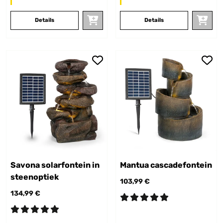
Details
Details
Savona solarfontein in
Mantua cascadefontein
steenoptiek
103,99 €
134,99 €