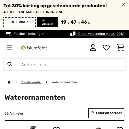
Tot 30% korting op geselecteerde producten!
48 UUR LANG MASSALE KORTINGEN!
Nu
19
47
45
FULLSWING30
U
M
S
winkelen
Flexibele betalingen
Gratis verzending vanaf 100€*
Tuindecoratie
Waterornamenten
Waterornamenten
Filter en sorteer
35 Artikelen