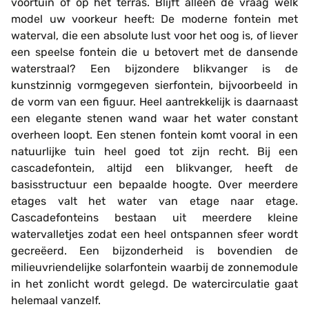
voortuin of op het terras. Blijft alleen de vraag welk
model uw voorkeur heeft: De moderne fontein met
waterval, die een absolute lust voor het oog is, of liever
een speelse fontein die u betovert met de dansende
waterstraal? Een bijzondere blikvanger is de
kunstzinnig vormgegeven sierfontein, bijvoorbeeld in
de vorm van een figuur. Heel aantrekkelijk is daarnaast
een elegante stenen wand waar het water constant
overheen loopt. Een stenen fontein komt vooral in een
natuurlijke tuin heel goed tot zijn recht. Bij een
cascadefontein, altijd een blikvanger, heeft de
basisstructuur een bepaalde hoogte. Over meerdere
etages valt het water van etage naar etage.
Cascadefonteins bestaan uit meerdere kleine
watervalletjes zodat een heel ontspannen sfeer wordt
gecreëerd. Een bijzonderheid is bovendien de
milieuvriendelijke solarfontein waarbij de zonnemodule
in het zonlicht wordt gelegd. De watercirculatie gaat
helemaal vanzelf.