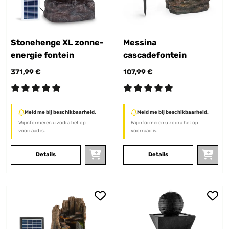
Stonehenge XL zonne-
Messina
energie fontein
cascadefontein
371,99 €
107,99 €
Meld me bij beschikbaarheid.
Meld me bij beschikbaarheid.
Wij informeren u zodra het op
Wij informeren u zodra het op
voorraad is.
voorraad is.
Details
Details