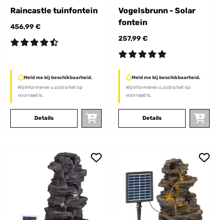
Raincastle tuinfontein
Vogelsbrunn - Solar
fontein
456,99 €
257,99 €
Meld me bij beschikbaarheid.
Meld me bij beschikbaarheid.
Wij informeren u zodra het op
Wij informeren u zodra het op
voorraad is.
voorraad is.
Details
Details