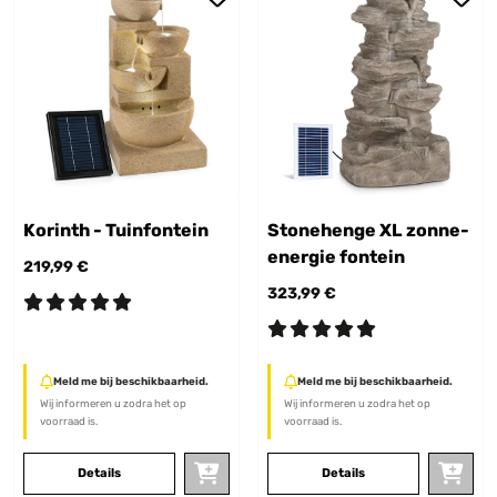
Korinth - Tuinfontein
Stonehenge XL zonne-
energie fontein
219,99 €
323,99 €
Meld me bij beschikbaarheid.
Meld me bij beschikbaarheid.
Wij informeren u zodra het op
Wij informeren u zodra het op
voorraad is.
voorraad is.
Details
Details