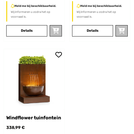
Meld me bij beschikbaarheid.
Meld me bij beschikbaarheid.
Wij informeren u zodra het op
Wij informeren u zodra het op
voorraad is.
voorraad is.
Details
Details
Windflower tuinfontein
338,99 €