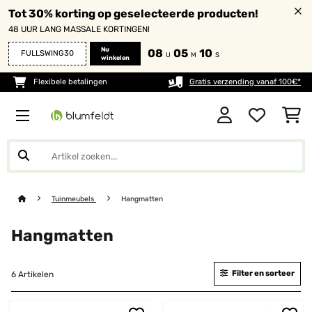
Tot 30% korting op geselecteerde producten!
48 UUR LANG MASSALE KORTINGEN!
Nu
08
05
10
FULLSWING30
U
M
S
winkelen
Flexibele betalingen
Gratis verzending vanaf 100€*
Tuinmeubels
Hangmatten
Hangmatten
Filter en sorteer
6 Artikelen