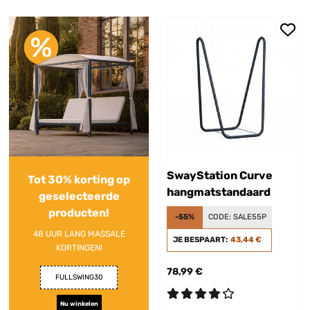
SwayStation Curve
Tot 30% korting op
hangmatstandaard
geselecteerde
producten!
-55%
CODE:
SALE55P
48 UUR LANG MASSALE
JE BESPAART:
43,44 €
KORTINGEN!
78,99 €
FULLSWING30
Nu winkelen