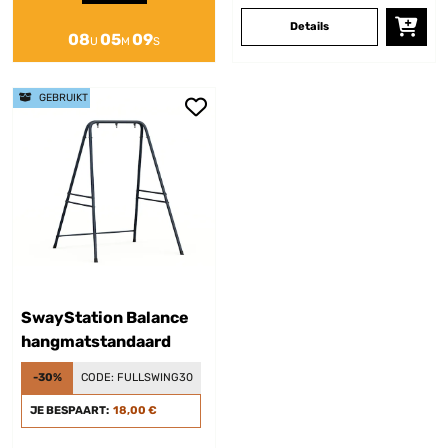
Details
08
05
09
U
M
S
GEBRUIKT
SwayStation Balance
hangmatstandaard
-30%
CODE:
FULLSWING30
JE BESPAART:
18,00 €