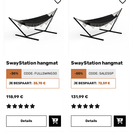
SwayStation hangmat
SwayStation hangmat
-30%
CODE:
FULLSWING30
-55%
CODE:
SALE55P
JE BESPAART:
35,70 €
JE BESPAART:
72,59 €
118,99 €
131,99 €
Details
Details