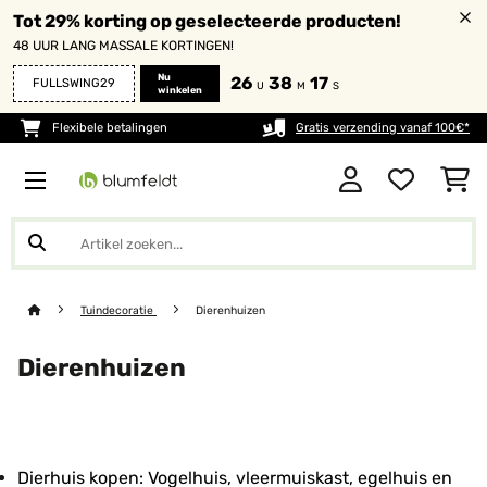
Tot 29% korting op geselecteerde producten!
48 UUR LANG MASSALE KORTINGEN!
Nu
26
38
17
FULLSWING29
U
M
S
winkelen
Flexibele betalingen
Gratis verzending vanaf 100€*
Tuindecoratie
Dierenhuizen
Dierenhuizen
Dierhuis kopen: Vogelhuis, vleermuiskast, egelhuis en