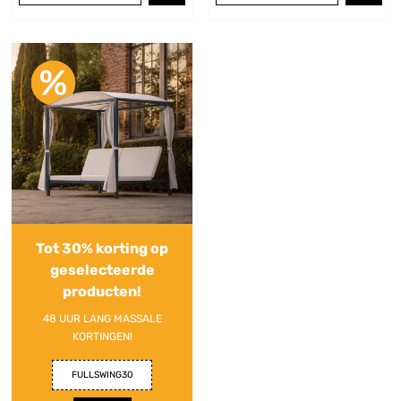
Tot 30% korting op
geselecteerde
producten!
48 UUR LANG MASSALE
KORTINGEN!
FULLSWING30