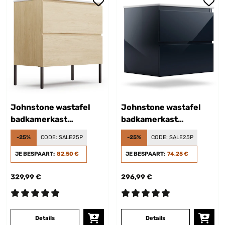
Johnstone wastafel
Johnstone wastafel
badkamerkast
badkamerkast
badkamerkastje 80 cm
badkamerkastje 60 cm
-25%
CODE:
SALE25P
-25%
CODE:
SALE25P
met keramische
met keramische
waskom Soft Close
JE BESPAART:
82,50 €
waskom Soft Close
JE BESPAART:
74,25 €
functie 2 schuiflades
functie 2 schuiflades
329,99 €
296,99 €
handige bergruimte
handige bergruimte
natuurhout
hoogglanzend
Details
Details