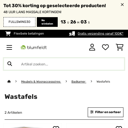
Tot 30% korting op geselecteerde producten!
48 UUR LANG MASSALE KORTINGEN!
Nu
13
26
03
FULLSWING30
U
M
S
winkelen
Flexibele betalingen
Gratis verzending vanaf 100€*
Meubels & Woonaccessoires
Badkamer
Wastafels
Wastafels
Filter en sorteer
2 Artikelen