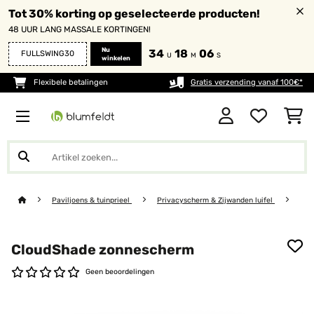
Tot 30% korting op geselecteerde producten!
48 UUR LANG MASSALE KORTINGEN!
Nu
34
18
06
FULLSWING30
U
M
S
winkelen
Flexibele betalingen
Gratis verzending vanaf 100€*
Paviljoens & tuinprieel
Privacyscherm & Zijwanden luifel
CloudShade zonnescherm
Geen beoordelingen