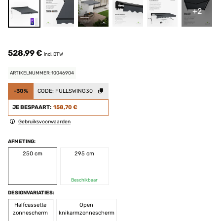
+2
528,99 €
incl. BTW
ARTIKELNUMMER: 10046904
-30%
CODE:
FULLSWING30
JE BESPAART:
158,70 €
Gebruiksvoorwaarden
AFMETING:
250 cm
295 cm
Beschikbaar
DESIGNVARIATIES:
Halfcassette
Open
zonnescherm
knikarmzonnescherm