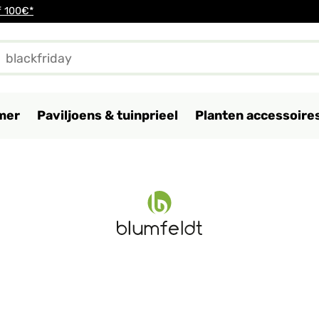
f 100€*
mer
Paviljoens & tuinprieel
Planten accessoire