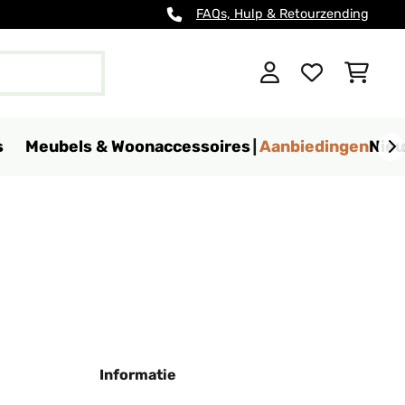
FAQs, Hulp & Retourzending
s
Meubels & Woonaccessoires
Aanbiedingen
Nie
Informatie