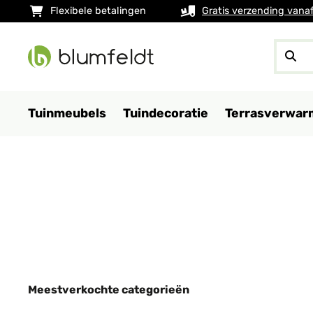
Flexibele betalingen
Gratis verzending vana
Tuinmeubels
Tuindecoratie
Terrasverwar
Meestverkochte categorieën