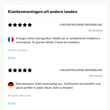
Klantenmeningen uit andere landen
GECONTROLEERDE BEOORDELING
10/12/2025
Orologio molto scenografico. Adatto ad un arredamento moderno e
minimalista. Di grande effetto. Facile da installare.
Utente Amazon
Vertaal
GECONTROLEERDE BEOORDELING
19/11/2025
Tolle Wanduhr! Sieht hochwertig aus, funktioniert einwandfrei und
passt perfekt in jeden Raum. Sehr zufrieden!
Amazon-Benutzer
Vertaal