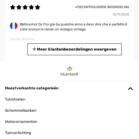
GECONTROLEERDE BEOORDELING
13/11/2025
Bellissimo! Ce l'ho già da qualche anno e devo dire che è perfetto.Il
color bronzo lo rende un orologio vintage
Utente Amazon
Vertaal
Meer klantenbeoordelingen weergeven
GECONTROLEERDE BEOORDELING
21/09/2025
Orologio perfetto dopo un anno di utilizzo. Molto grande. Mi piace
tantissimo
Meestverkochte categorieën
Utente Amazon
Tuinstoelen
Vertaal
Schommelbanken
Waterornamenten
GECONTROLEERDE BEOORDELING
18/04/2025
Tuinverlichting