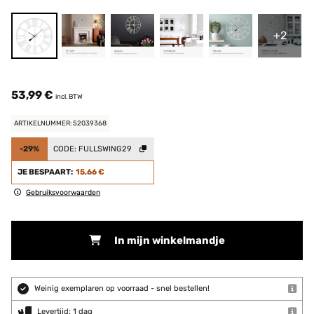
+2
53,99 €
incl. BTW
ARTIKELNUMMER: 52039368
-29%
CODE:
FULLSWING29
JE BESPAART:
15,66 €
Gebruiksvoorwaarden
In mijn winkelmandje
Weinig exemplaren op voorraad - snel bestellen!
Levertijd: 1 dag