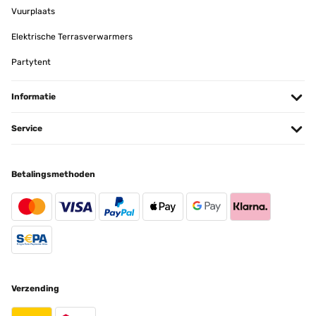
Wir haben eineWanduhr für unser Wohnzimmer gekauft und sind
Vuurplaats
sehr zufrieden. Sie schafft wirklich ein fantastisches Ambiente,
jeder fragt nach der Uhr, wenn er zu uns kommt. Wir empfehlen sie
auf jeden Fall. Besonders toll ist, dass sie lautlos arbeitet, wir hören
Elektrische Terrasverwarmers
den Tick nicht. Wir sind ufrieden.
Partytent
Amazon-Benutzer
Vertaal
Informatie
GECONTROLEERDE BEOORDELING
Service
08/02/2025
Molto bello.Venditore molto serio e disponibile.Io avevo acquistato
Betalingsmethoden
misura da 60cm, ma poi ho visto che sarebbe stato meglio la
misura più grande. Reso , acquistato quello più grande e arrivato
nel giro di 2giorni ( in anticipo di 10giorni rispetto al previsto)
Utente Amazon
Vertaal
GECONTROLEERDE BEOORDELING
Verzending
05/02/2025