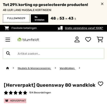
Tot 29% korting op geselecteerde producten!
48 UUR LANG MASSALE KORTINGEN!
Nu
48
53
41
FULLSWING29
U
M
S
winkelen
Flexibele betalingen
Gratis verzending vanaf 100€*
Meubels & Woonaccessoires
Wandklokken
[Herverpakt] Queensway 80 wandklok
104 Beoordelingen
HERVERPAKT