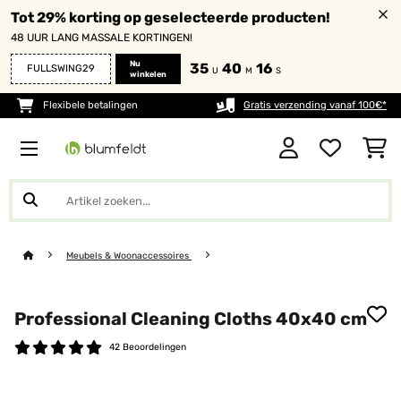
Tot 29% korting op geselecteerde producten!
48 UUR LANG MASSALE KORTINGEN!
Nu
35
40
14
FULLSWING29
U
M
S
winkelen
Flexibele betalingen
Gratis verzending vanaf 100€*
Meubels & Woonaccessoires
Professional Cleaning Cloths 40x40 cm
42 Beoordelingen