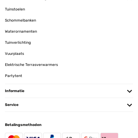
Amazon-Benutzer
Tuinstoelen
Vertaal
Schommelbanken
GECONTROLEERDE BEOORDELING
Waterornamenten
24/12/2025
Tuinverlichting
Unglaublich wie gut die sind. Kaltes Wasser reicht, Fenster sind
sauber und Streifenfrei
Vuurplaats
Amazon-Benutzer
Elektrische Terrasverwarmers
Vertaal
Partytent
GECONTROLEERDE BEOORDELING
Informatie
20/12/2025
Service
Exactly what I was looking for.
Amazon user
Betalingsmethoden
Vertaal