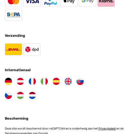
GECONTROLEERDE BEOORDELING
19/11/2025
Muy buenos, no dejan marcas
Verzending
Usuario/a de amazon
Vertaal
GECONTROLEERDE BEOORDELING
11/10/2025
Internationaal
Ich bin absolut begeistert von den Tüchern.Ich habe bisher 50
Fenster geputzt. Die Hälfte der Fenster vor dem Waschen der
Tücher und die andere Hälfte nach dem Waschen der Tücher und
es macht absolut keinen Unterschied. Die Wischfähigkeit und die
Saugfähigkeit haben sich nicht verändert. Eine klasse
Erleichterung zum bisherigen ungeliebten und zeitintensiven
Fensterputzen. Klare Kaufempfehlung.
Amazon-Benutzer
Bescherming
Vertaal
Deze site wordt beschermd door reCAPTCHA en is onderhevig aan het
Privacybeleid
en de
Servicevoorwaarden
van Google.