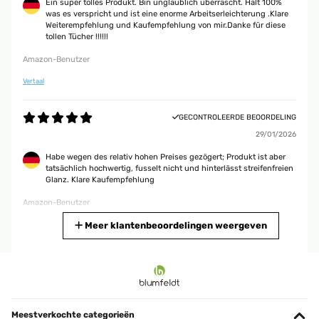
Ein super tolles Produkt. Bin unglaublich überrascht. Hält 100%
was es verspricht und ist eine enorme Arbeitserleichterung .Klare
Weiterempfehlung und Kaufempfehlung von mir.Danke für diese
tollen Tücher !!!!!!
Amazon-Benutzer
Vertaal
GECONTROLEERDE BEOORDELING
29/01/2026
Habe wegen des relativ hohen Preises gezögert; Produkt ist aber
tatsächlich hochwertig, fusselt nicht und hinterlässt streifenfreien
Glanz. Klare Kaufempfehlung
Amazon-Benutzer
Vertaal
Meer klantenbeoordelingen weergeven
GECONTROLEERDE BEOORDELING
09/01/2026
sehr hilfreich für den Hausputz
Meestverkochte categorieën