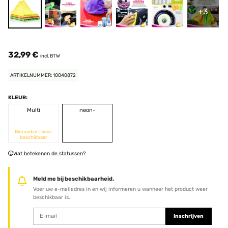
+3
32,99 €
incl. BTW
ARTIKELNUMMER: 10040872
KLEUR:
Multi
neon-
Binnenkort weer
beschikbaar
Wat betekenen de statussen?
Meld me bij beschikbaarheid.
Voer uw e-mailadres in en wij informeren u wanneer het product weer
beschikbaar is.
Inschrijven