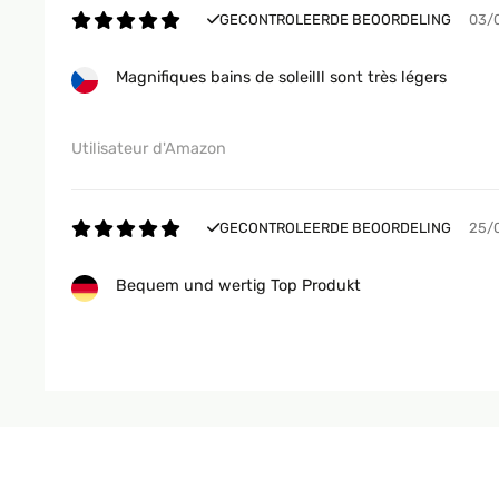
GECONTROLEERDE BEOORDELING
03/
Magnifiques bains de soleilIl sont très légers
Utilisateur d'Amazon
GECONTROLEERDE BEOORDELING
25/
Bequem und wertig Top Produkt
Amazon-Benutzer
GECONTROLEERDE BEOORDELING
22/
Sehr schön Funktion Design schick Preis Ca 15 mi