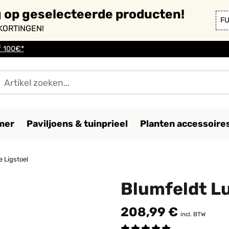
g op geselecteerde producten!
F
KORTINGEN!
f 100€*
mer
Paviljoens & tuinprieel
Planten accessoire
 Ligstoel
Blumfeldt L
208,99 €
incl. BTW