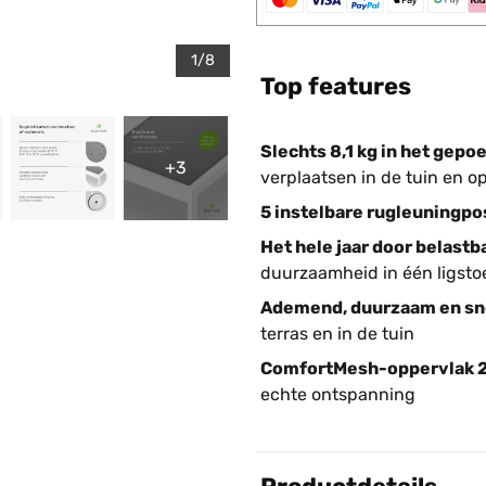
1/8
Top features
Slechts 8,1 kg in het gep
+3
verplaatsen in de tuin en op
5 instelbare rugleuningpo
Het hele jaar door belast
duurzaamheid in één ligsto
Ademend, duurzaam en sn
terras en in de tuin
ComfortMesh-oppervlak 20
echte ontspanning