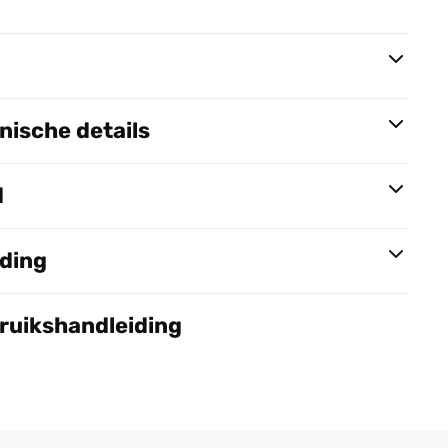
ische details
d
nding
bruikshandleiding