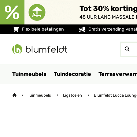
Tot 30% kortin
48 UUR LANG MASSALE 
Flexibele betalingen
Gratis verzending vana
Tuinmeubels
Tuindecoratie
Terrasverwar
Tuinmeubels
Ligstoelen
Blumfeldt Lucca Lounge