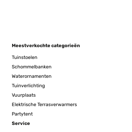
Amazon-Benutzer
GECONTROLEERDE BEOORDELING
17/
Meestverkochte categorieën
Eine sehr bequeme Liege Sehr bequem, gut verarb
Tuinstoelen
Schommelbanken
Amazon-Benutzer
Waterornamenten
Tuinverlichting
GECONTROLEERDE BEOORDELING
21/
Vuurplaats
Elektrische Terrasverwarmers
Sehr edel und bequem sehr komfortabel
Partytent
Service
Amazon-Benutzer