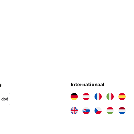
04/2024
n noch Polster zugekauft. Die Nackenrolle passt trotzdem. Sehr s
03/2024
g
Internationaal
02/2024