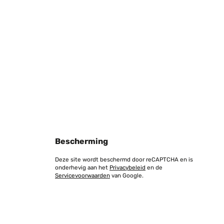
chöne Liegen. Ein tolles Geschenk für einen wunderbaren
Vertaal
Bescherming
Deze site wordt beschermd door reCAPTCHA en is
onderhevig aan het
Privacybeleid
en de
Servicevoorwaarden
van Google.
Vertaal