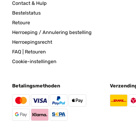
Contact & Hulp
Bestelstatus
GECONTROLEERDE BEOORDELING
14/
Retoure
Herroeping / Annulering bestelling
Perfekt. Einfacher Aufbau und alles bestens. Habe
Sommer.
Herroepingsrecht
FAQ | Retouren
Amazon-Benutzer
Cookie-instellingen
GECONTROLEERDE BEOORDELING
18/
Betalingsmethoden
Verzendin
Super bequem Tolle Qualität
Amazon-Benutzer
GECONTROLEERDE BEOORDELING
08/