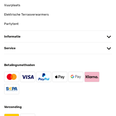
Lieferung, Verpackung und Qualität sehr gut
Vuurplaats
Amazon-Benutzer
Elektrische Terrasverwarmers
Vertaal
Partytent
GECONTROLEERDE BEOORDELING
Informatie
15/01/2025
Service
produit conforme a mon attente
Utilisateur d'Amazon
Betalingsmethoden
Vertaal
GECONTROLEERDE BEOORDELING
11/01/2025
article conforme a la photo,tres jolie rendu
Verzending
Utilisateur d'Amazon
Vertaal