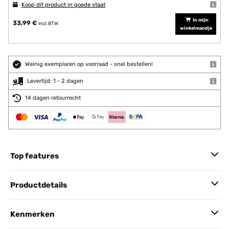
Koop dit product in goede staat
In mijn
33,99 €
incl. BTW
winkelmandje
Weinig exemplaren op voorraad - snel bestellen!
Levertijd: 1 - 2 dagen
14 dagen retourrecht
Top features
Productdetails
Kenmerken