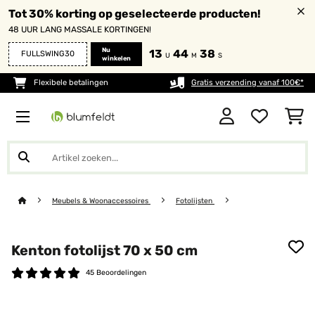
Tot 30% korting op geselecteerde producten!
48 UUR LANG MASSALE KORTINGEN!
Nu
13
44
38
FULLSWING30
U
M
S
winkelen
Flexibele betalingen
Gratis verzending vanaf 100€*
Meubels & Woonaccessoires
Fotolijsten
Kenton fotolijst 70 x 50 cm
45 Beoordelingen