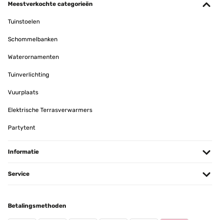
Meestverkochte categorieën
Amazon-Benutzer
Tuinstoelen
Vertaal
Schommelbanken
GECONTROLEERDE BEOORDELING
Waterornamenten
16/11/2024
Tuinverlichting
Gute Qualität
Vuurplaats
Amazon-Benutzer
Elektrische Terrasverwarmers
Vertaal
Partytent
GECONTROLEERDE BEOORDELING
Informatie
20/10/2024
Gute und scharfe Stoffschere, mit wertigem Etui.
Service
Amazon-Benutzer
Betalingsmethoden
Vertaal