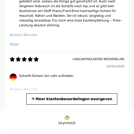
geliefert wird, sodass die Klinge gut geschützt ist. Auch nach
längerem Gebrauch ist die Schärfe noch top und es gibt kein
Ausfransen am Stoff.Praxis/Fazit:Eine hochwertige Schere für
Haushalt, Nähen und Basteln. Sie ist robust, langlebig und
vielseitig einsetzbar. Für mich eine klare Kaufempfehlung – Preis-
Leistung absolut stimmig.
Amazon-Benutzer
Vertaal
GECONTROLEERDE BEOORDELING
24/06/2025
Scharfe Schere, bin sehr zufrieden.
Amazon-Benutzer
Vertaal
Meer klantenbeoordelingen weergeven
GECONTROLEERDE BEOORDELING
19/03/2025
Gute Schere, schneidet auch dicke Stoffe perfekt