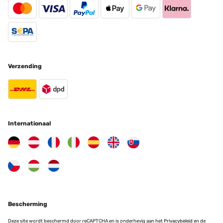
GECONTROLEERDE BEOORDELING
26/08/2024
Coupe parfaitement tout tissu épais
Utilisateur d'Amazon
Verzending
Vertaal
GECONTROLEERDE BEOORDELING
27/07/2024
Internationaal
Ich habe diese Schere jetzt schon zum zweiten Mal gekauft weil
die erste nach ein paar Jahren für das Schneiden von Stoffen zu
stumpf geworden war. Sie ist nicht zu schwer, liegt gut in der Hand
und wird zu einem guten Preis verkauft.
Amazon-Benutzer
Vertaal
Bescherming
GECONTROLEERDE BEOORDELING
Deze site wordt beschermd door reCAPTCHA en is onderhevig aan het
Privacybeleid
en de