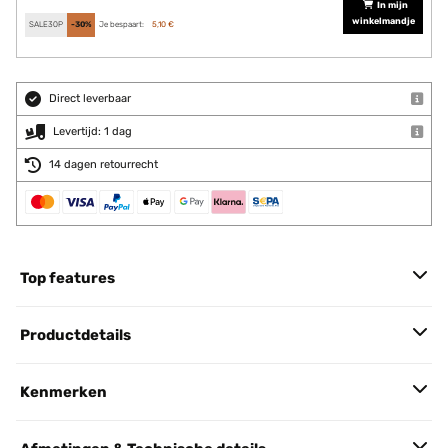
In mijn
winkelmandje
SALE30P
-30%
Je bespaart:
5,10 €
Direct leverbaar
Levertijd: 1 dag
14 dagen retourrecht
Top features
Productdetails
Kenmerken