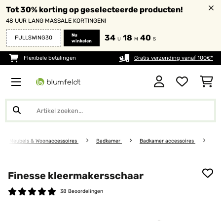
Tot 30% korting op geselecteerde producten!
48 UUR LANG MASSALE KORTINGEN!
Nu
34
18
40
FULLSWING30
U
M
S
winkelen
Flexibele betalingen
Gratis verzending vanaf 100€*
Meubels & Woonaccessoires
Badkamer
Badkamer accessoires
Finesse kleermakersschaar
38 Beoordelingen