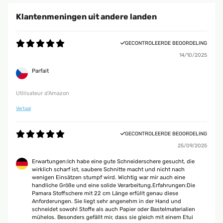
Klantenmeningen uit andere landen
GECONTROLEERDE BEOORDELING
14/10/2025
Parfait
Utilisateur d'Amazon
Vertaal
GECONTROLEERDE BEOORDELING
25/09/2025
Erwartungen:Ich habe eine gute Schneiderschere gesucht, die
wirklich scharf ist, saubere Schnitte macht und nicht nach
wenigen Einsätzen stumpf wird. Wichtig war mir auch eine
handliche Größe und eine solide Verarbeitung.Erfahrungen:Die
Pamara Stoffschere mit 22 cm Länge erfüllt genau diese
Anforderungen. Sie liegt sehr angenehm in der Hand und
schneidet sowohl Stoffe als auch Papier oder Bastelmaterialien
mühelos. Besonders gefällt mir, dass sie gleich mit einem Etui