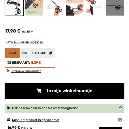
+1
17,98 €
incl. BTW
ARTIKELNUMMER: 10038730
-30%
CODE:
SALE30P
JE BESPAART:
5,39 €
Gebruiksvoorwaarden
In mijn winkelmandje
Ook beschikbaar in andere omstandigheden
Koop dit product in goede staat
16,99 €
incl. BTW