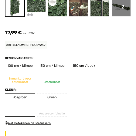
+2
77,99 €
incl. BTW
ARTIKELNUMMER: 10029249
DESIGNVARIATIES:
100 cm / klimop
150 cm / klimop
150 cm / beuk
Binnenkort weer
beschikbaar
Beschikbaar
KLEUR:
Bosgroen
Groen
Andere combinatie
Wat betekenen de statussen?