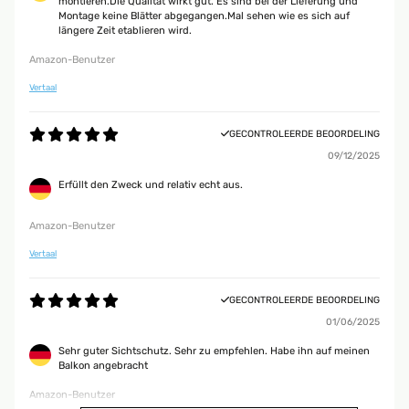
montieren.Die Qualität wirkt gut. Es sind bei der Lieferung und
Montage keine Blätter abgegangen.Mal sehen wie es sich auf
längere Zeit etablieren wird.
Amazon-Benutzer
Vertaal
GECONTROLEERDE BEOORDELING
09/12/2025
Erfüllt den Zweck und relativ echt aus.
Amazon-Benutzer
Vertaal
GECONTROLEERDE BEOORDELING
01/06/2025
Sehr guter Sichtschutz. Sehr zu empfehlen. Habe ihn auf meinen
Balkon angebracht
Amazon-Benutzer