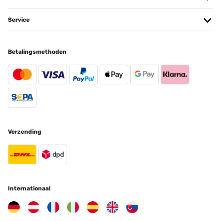
attendant des repousses - De plus livraison extrêmement rapide -
Marie-Christine
Service
Vertaal
Betalingsmethoden
GECONTROLEERDE BEOORDELING
22/03/2025
Gutes Produkt, einfach anzubringen und sieht schön aus.
Amazon-Benutzer
Vertaal
Verzending
GECONTROLEERDE BEOORDELING
28/11/2024
Regenschutz
Internationaal
Amazon-Benutzer
Vertaal