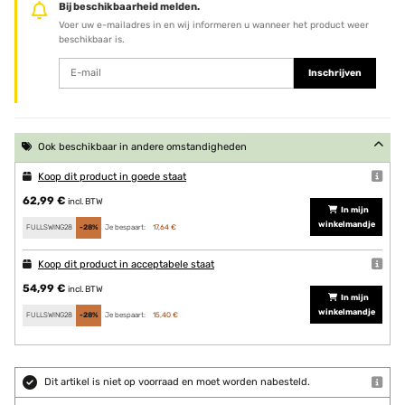
Bij beschikbaarheid melden.
Voer uw e-mailadres in en wij informeren u wanneer het product weer
beschikbaar is.
Inschrijven
Ook beschikbaar in andere omstandigheden
Koop dit product in goede staat
62,99 €
incl. BTW
In mijn
winkelmandje
FULLSWING28
-28%
Je bespaart:
17,64 €
Koop dit product in acceptabele staat
54,99 €
incl. BTW
In mijn
winkelmandje
FULLSWING28
-28%
Je bespaart:
15,40 €
Dit artikel is niet op voorraad en moet worden nabesteld.