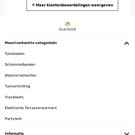
Vertaal
Meer klantenbeoordelingen weergeven
GECONTROLEERDE BEOORDELING
24/05/2025
Ich habe 40€ bezahlt und mich auf die Rezensionen verlassen. Ich
wurde nicht enttäuscht. Ich habe eine dreiteilige Wand von dem
Meestverkochte categorieën
bespannten Stoff befreit und stattdessen den Blättervorhang mit
Kabelbindern angebracht. Die obere Hälfte wurde auch auf der
Tuinstoelen
Rückseite mit den Blättern verkleidet. So kann der Wind
durchwehen und dennoch bleibt der Sichtschutz bestehen. Über
Schommelbanken
die Haltbarkeit kann ich noch nichts sagen, nur dass beim
Befestigen an den Holzrahmen ein einziges Blatt abgegangen war.
Waterornamenten
Ansonsten macht die Verarbeitung einen guten Eindruck.
Amazon-Benutzer
Tuinverlichting
Vertaal
Vuurplaats
Elektrische Terrasverwarmers
GECONTROLEERDE BEOORDELING
21/05/2025
Partytent
Très satisfaite ce ce pare vue acheté en 3 exemplaires « lierres » s
intégrant parfaitement entre des haies déjà existantes et en
Informatie