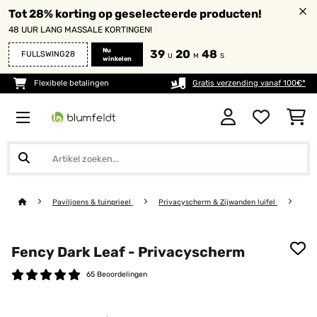
Tot 28% korting op geselecteerde producten!
48 UUR LANG MASSALE KORTINGEN!
Nu
39
20
48
FULLSWING28
U
M
S
winkelen
Flexibele betalingen
Gratis verzending vanaf 100€*
Paviljoens & tuinprieel
Privacyscherm & Zijwanden luifel
Fency Dark Leaf - Privacyscherm
65 Beoordelingen