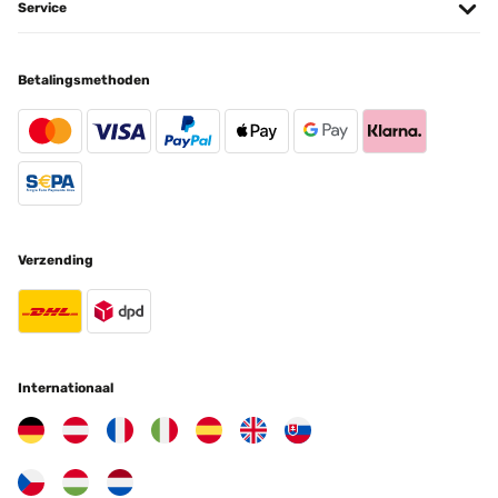
Service
Amazon-Benutzer
Vertaal
Betalingsmethoden
GECONTROLEERDE BEOORDELING
10/01/2025
Por lo demás se ve preciosa y es bastante grande para el precio
Usuario/a de amazon
Vertaal
Verzending
GECONTROLEERDE BEOORDELING
01/05/2024
Bestelleindruck Solarbrunnen für den Außenbereich ist qualitativ,
funktional und optisch als hochwertig zu bewerten. Abwicklung
Internationaal
und Lieferung des Produktes professionell! Zusammengefasst: „da
kommt Freude beim Einkaufen auf“
Amazon-Benutzer
Vertaal