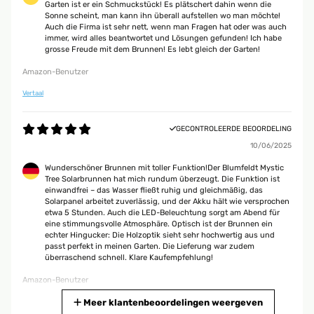
Garten ist er ein Schmuckstück! Es plätschert dahin wenn die
Sonne scheint, man kann ihn überall aufstellen wo man möchte!
Auch die Firma ist sehr nett, wenn man Fragen hat oder was auch
immer, wird alles beantwortet und Lösungen gefunden! Ich habe
grosse Freude mit dem Brunnen! Es lebt gleich der Garten!
Amazon-Benutzer
Vertaal
GECONTROLEERDE BEOORDELING
10/06/2025
Wunderschöner Brunnen mit toller Funktion!Der Blumfeldt Mystic
Tree Solarbrunnen hat mich rundum überzeugt. Die Funktion ist
einwandfrei – das Wasser fließt ruhig und gleichmäßig, das
Solarpanel arbeitet zuverlässig, und der Akku hält wie versprochen
etwa 5 Stunden. Auch die LED-Beleuchtung sorgt am Abend für
eine stimmungsvolle Atmosphäre. Optisch ist der Brunnen ein
echter Hingucker: Die Holzoptik sieht sehr hochwertig aus und
passt perfekt in meinen Garten. Die Lieferung war zudem
überraschend schnell. Klare Kaufempfehlung!
Amazon-Benutzer
Vertaal
Meer klantenbeoordelingen weergeven