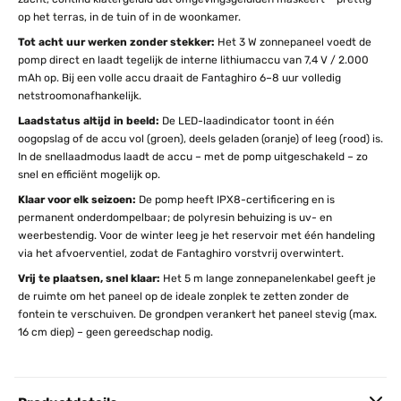
op het terras, in de tuin of in de woonkamer.
Tot acht uur werken zonder stekker:
Het 3 W zonnepaneel voedt de
pomp direct en laadt tegelijk de interne lithiumaccu van 7,4 V / 2.000
mAh op. Bij een volle accu draait de Fantaghiro 6–8 uur volledig
netstroomonafhankelijk.
Laadstatus altijd in beeld:
De LED-laadindicator toont in één
oogopslag of de accu vol (groen), deels geladen (oranje) of leeg (rood) is.
In de snellaadmodus laadt de accu – met de pomp uitgeschakeld – zo
snel en efficiënt mogelijk op.
Klaar voor elk seizoen:
De pomp heeft IPX8-certificering en is
permanent onderdompelbaar; de polyresin behuizing is uv- en
weerbestendig. Voor de winter leeg je het reservoir met één handeling
via het afvoerventiel, zodat de Fantaghiro vorstvrij overwintert.
Vrij te plaatsen, snel klaar:
Het 5 m lange zonnepanelenkabel geeft je
de ruimte om het paneel op de ideale zonplek te zetten zonder de
fontein te verschuiven. De grondpen verankert het paneel stevig (max.
16 cm diep) – geen gereedschap nodig.