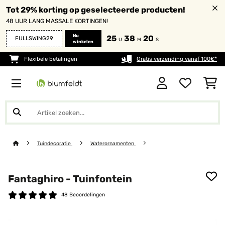
Tot 29% korting op geselecteerde producten!
48 UUR LANG MASSALE KORTINGEN!
Nu
25
38
20
FULLSWING29
U
M
S
winkelen
Flexibele betalingen
Gratis verzending vanaf 100€*
Tuindecoratie
Waterornamenten
Fantaghiro - Tuinfontein
48 Beoordelingen