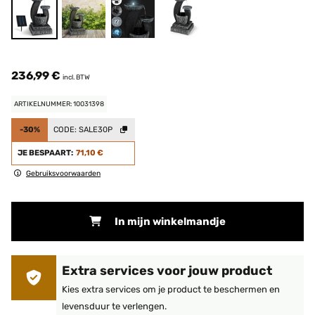
236,99 €
incl. BTW
ARTIKELNUMMER: 10031398
-30%
CODE:
SALE30P
JE BESPAART:
71,10 €
Gebruiksvoorwaarden
In mijn winkelmandje
Extra services voor jouw product
Kies extra services om je product te beschermen en
levensduur te verlengen.