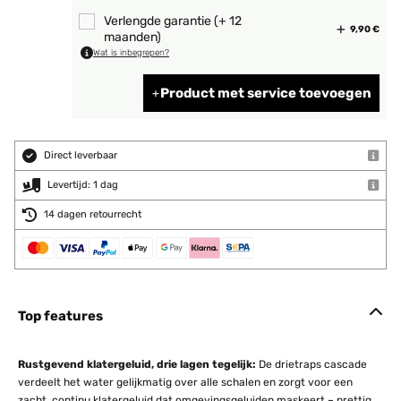
Verlengde garantie (+ 12
9,90 €
maanden)
Wat is inbegrepen?
Product met service toevoegen
Direct leverbaar
Levertijd: 1 dag
14 dagen retourrecht
Top features
Rustgevend klatergeluid, drie lagen tegelijk:
De drietraps cascade
verdeelt het water gelijkmatig over alle schalen en zorgt voor een
zacht, continu klatergeluid dat omgevingsgeluiden maskeert – prettig