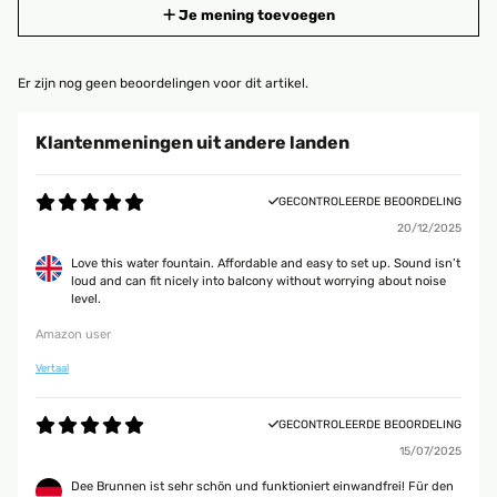
Je mening toevoegen
Er zijn nog geen beoordelingen voor dit artikel.
Klantenmeningen uit andere landen
GECONTROLEERDE BEOORDELING
20/12/2025
Love this water fountain. Affordable and easy to set up. Sound isn’t
loud and can fit nicely into balcony without worrying about noise
level.
Amazon user
Vertaal
GECONTROLEERDE BEOORDELING
15/07/2025
Dee Brunnen ist sehr schön und funktioniert einwandfrei! Für den