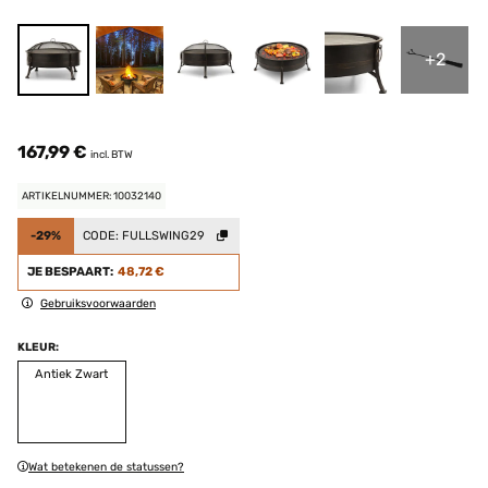
+2
167,99 €
incl. BTW
ARTIKELNUMMER: 10032140
-29%
CODE:
FULLSWING29
JE BESPAART:
48,72 €
Gebruiksvoorwaarden
KLEUR:
Antiek Zwart
Wat betekenen de statussen?