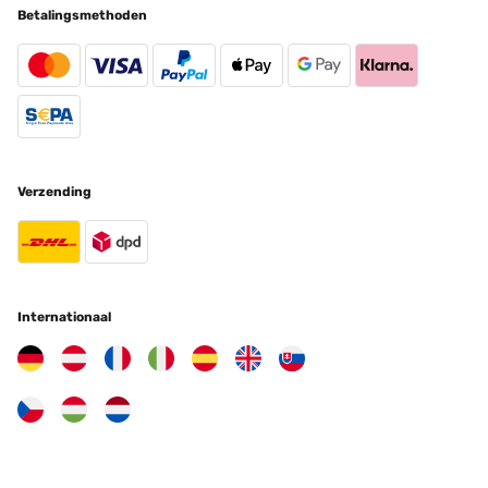
16/10/2024
Betalingsmethoden
Die Feuerschale war leicht zusammen zu bauen und sieht recht
gut aus. Wir konnten sie noch nicht ausprobieren, freuen uns aber
auf unser erstes Feuerchen...
Christine
Vertaal
Verzending
GECONTROLEERDE BEOORDELING
31/05/2024
Prodotto conforme all'acquisto
Utente Amazon
Internationaal
Vertaal
GECONTROLEERDE BEOORDELING
15/05/2024
Conforme à la description, très stylé, à voir à l'usage.