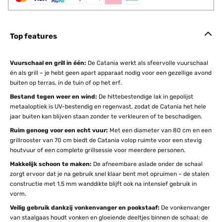
Top features
Vuurschaal en grill in één:
De Catania werkt als sfeervolle vuurschaal
én als grill – je hebt geen apart apparaat nodig voor een gezellige avond
buiten op terras, in de tuin of op het erf.
Bestand tegen weer en wind:
De hittebestendige lak in gepolijst
metaaloptiek is UV-bestendig en regenvast, zodat de Catania het hele
jaar buiten kan blijven staan zonder te verkleuren of te beschadigen.
Ruim genoeg voor een echt vuur:
Met een diameter van 80 cm en een
grillrooster van 70 cm biedt de Catania volop ruimte voor een stevig
houtvuur of een complete grillsessie voor meerdere personen.
Makkelijk schoon te maken:
De afneembare aslade onder de schaal
zorgt ervoor dat je na gebruik snel klaar bent met opruimen – de stalen
constructie met 1,5 mm wanddikte blijft ook na intensief gebruik in
vorm.
Veilig gebruik dankzij vonkenvanger en pookstaaf:
De vonkenvanger
van staalgaas houdt vonken en gloeiende deeltjes binnen de schaal; de