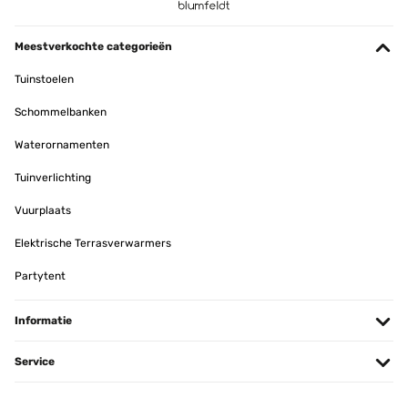
Sehr guter Service, da der Ascherost fehlte. Im Garten klasse und
nach dem Stockbrot Deckel rauf herrlich
Meestverkochte categorieën
Amazon-Benutzer
Tuinstoelen
Vertaal
Schommelbanken
Waterornamenten
GECONTROLEERDE BEOORDELING
07/11/2024
Tuinverlichting
Tiene muy buen aspecto. Pero la calidad del metal de chapa me
Vuurplaats
parece un poco endeble, poco gruesa. En el montaje, las roscas de
los tornillos parecen a punto de fallar. Se nos estropeó una y
tuvimos que reforzarla con una tuerca. Aún no la hemos probado
Elektrische Terrasverwarmers
todavía con un fuego por encima del 33% de se capacidad. Tengo
mis temores por fuegos de mayor capacidad.
Partytent
La empresa como servicio de entrega: EXCELENTE.
Teresa
Informatie
Vertaal
Service
GECONTROLEERDE BEOORDELING