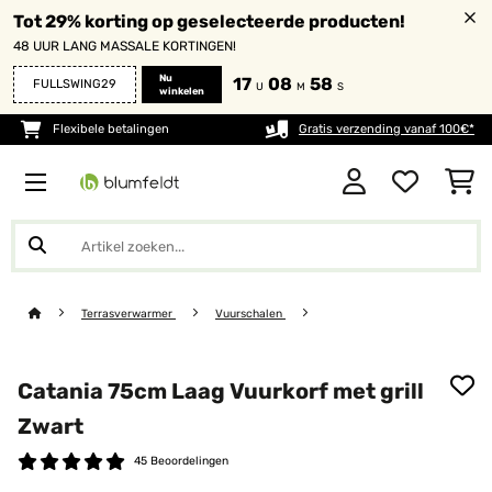
Tot 29% korting op geselecteerde producten!
48 UUR LANG MASSALE KORTINGEN!
Nu
17
08
57
FULLSWING29
U
M
S
winkelen
Flexibele betalingen
Gratis verzending vanaf 100€*
Terrasverwarmer
Vuurschalen
Catania 75cm Laag Vuurkorf met grill
Zwart
45 Beoordelingen