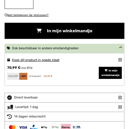
Wat betekenen de statussen?
In mijn winkelmandje
Ook beschikbaar in andere omstandigheden
Koop dit product in goede staat
70,99 €
incl. BTW
In mijn
winkelmandje
SALE40P
-40%
Je bespaart:
28,40 €
Direct leverbaar
Levertijd: 1 dag
14 dagen retourrecht