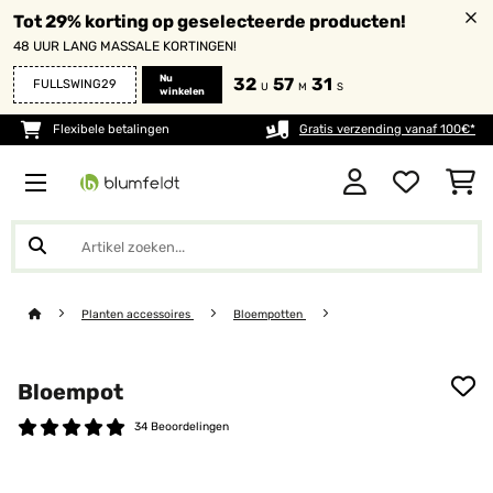
Tot 29% korting op geselecteerde producten!
48 UUR LANG MASSALE KORTINGEN!
Nu
32
57
31
FULLSWING29
U
M
S
winkelen
Flexibele betalingen
Gratis verzending vanaf 100€*
Planten accessoires
Bloempotten
Bloempot
34 Beoordelingen