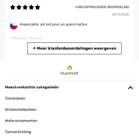
GECONTROLEERDE BEOORDELING
24/11/2025
Impeccable, joli pot pour un grand cactus
Utilisateur d'Amazon
Vertaal
Meer klantenbeoordelingen weergeven
GECONTROLEERDE BEOORDELING
29/07/2025
Excellent product and it deserves its price.
Meestverkochte categorieën
Amazon user
Tuinstoelen
Vertaal
Schommelbanken
GECONTROLEERDE BEOORDELING
Waterornamenten
14/07/2025
Tuinverlichting
Sehr rascher Versand, gut verpackt und Übertopf wie beschrieben.