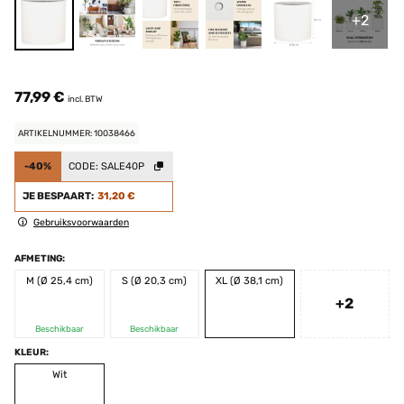
+2
77,99 €
incl. BTW
ARTIKELNUMMER: 10038466
-40%
CODE:
SALE40P
JE BESPAART:
31,20 €
Gebruiksvoorwaarden
AFMETING:
M (Ø 25,4 cm)
S (Ø 20,3 cm)
XL (Ø 38,1 cm)
+2
Beschikbaar
Beschikbaar
KLEUR:
Wit