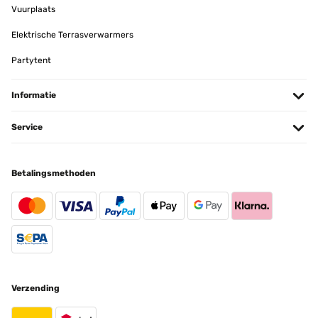
Schönes, großes Ding für meine große Pflanze.
Vuurplaats
Amazon-Benutzer
Elektrische Terrasverwarmers
Vertaal
Partytent
GECONTROLEERDE BEOORDELING
Informatie
14/05/2025
Service
Alles Prima .Obwohl es mein Fehler war,dass ich den ersten
Blumentopf zu groß bestellt habe,wurdeer anstandslos
zurückgenommen.Ich hab dann denselben eine Nummer kleiner
bestellt.Alles bestens .
Betalingsmethoden
Amazon-Benutzer
Vertaal
GECONTROLEERDE BEOORDELING
24/04/2025
Optisch ansprechend, funktioniert
Verzending
Amazon-Benutzer