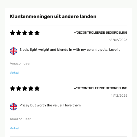
Klantenmeningen uit andere landen
GECONTROLEERDE BEOORDELING
18/02/2026
Sleek, light weight and blends in with my ceramic pots. Love it!
Amazon user
Vertaal
GECONTROLEERDE BEOORDELING
11/12/2025
Pricey but worth the value! I love them!
Amazon user
Vertaal