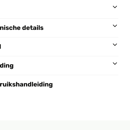
ische details
d
nding
bruikshandleiding