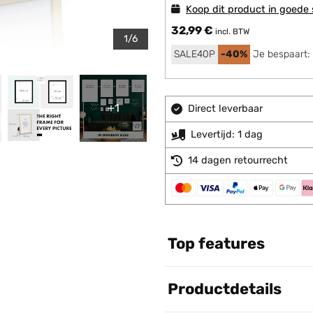
Koop dit product in goede 
32,99 €
incl. BTW
1/6
SALE40P
-40%
Je bespaart:
+1
Direct leverbaar
Levertijd: 1 dag
14 dagen retourrecht
Top features
Productdetails