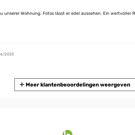
 unserer Wohnung. Fotos lässt er edel aussehen. Ein wertvoller R
06/2025
Meer klantenbeoordelingen weergeven
01/2025
ooks pretty and changes the atmosphere in a positive way.