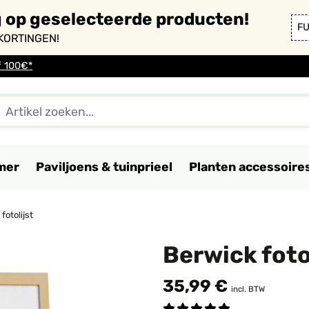
g op geselecteerde producten!
F
KORTINGEN!
f 100€*
mer
Paviljoens & tuinprieel
Planten accessoire
fotolijst
Berwick foto
35,99 €
incl. BTW