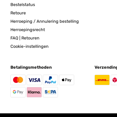
Bestelstatus
GECONTROLEERDE BEOORDELING
04/
Retoure
Herroeping / Annulering bestelling
As medidas incluem o rebordo da moldura. Muito pr
Herroepingsrecht
FAQ | Retouren
Usuario/a de amazon
Cookie-instellingen
GECONTROLEERDE BEOORDELING
03/
Betalingsmethoden
Verzendin
Satisfait
Utilisateur d'Amazon
GECONTROLEERDE BEOORDELING
17/