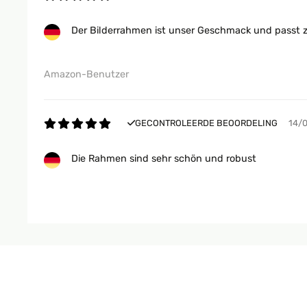
Der Bilderrahmen ist unser Geschmack und passt zu
Amazon-Benutzer
GECONTROLEERDE BEOORDELING
14/
Die Rahmen sind sehr schön und robust
Amazon-Benutzer
GECONTROLEERDE BEOORDELING
16/
Quality is good and has nice stable structure. It l