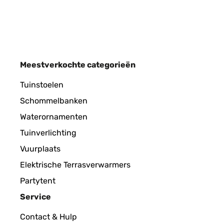
Amazon user
GECONTROLEERDE BEOORDELING
12/
Meestverkochte categorieën
Bien
Tuinstoelen
Schommelbanken
Utilisateur d'Amazon
Waterornamenten
Tuinverlichting
GECONTROLEERDE BEOORDELING
08/
Vuurplaats
Elektrische Terrasverwarmers
Bella cornice e di ottima qualità’ per il prezzo paga
Partytent
Service
Utente Amazon
Contact & Hulp