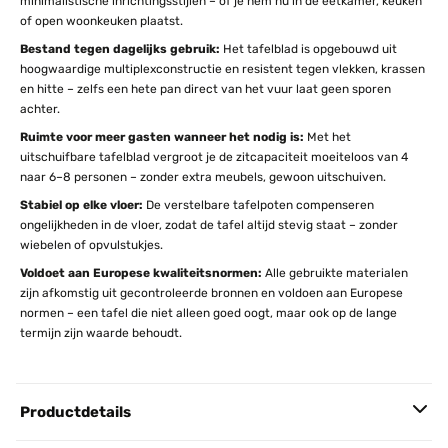
minimalistische inrichtingsstijlen – of je hem nu in de eetkamer, keuken
of open woonkeuken plaatst.
Bestand tegen dagelijks gebruik:
Het tafelblad is opgebouwd uit
hoogwaardige multiplexconstructie en resistent tegen vlekken, krassen
en hitte – zelfs een hete pan direct van het vuur laat geen sporen
achter.
Ruimte voor meer gasten wanneer het nodig is:
Met het
uitschuifbare tafelblad vergroot je de zitcapaciteit moeiteloos van 4
naar 6–8 personen – zonder extra meubels, gewoon uitschuiven.
Stabiel op elke vloer:
De verstelbare tafelpoten compenseren
ongelijkheden in de vloer, zodat de tafel altijd stevig staat – zonder
wiebelen of opvulstukjes.
Voldoet aan Europese kwaliteitsnormen:
Alle gebruikte materialen
zijn afkomstig uit gecontroleerde bronnen en voldoen aan Europese
normen – een tafel die niet alleen goed oogt, maar ook op de lange
termijn zijn waarde behoudt.
Productdetails