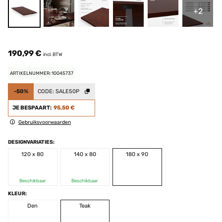
+2
190,99 €
incl. BTW
ARTIKELNUMMER: 10045737
-50%
CODE:
SALE50P
JE BESPAART:
95,50 €
Gebruiksvoorwaarden
DESIGNVARIATIES:
120 x 80
140 x 80
180 x 90
Beschikbaar
Beschikbaar
KLEUR:
Den
Teak