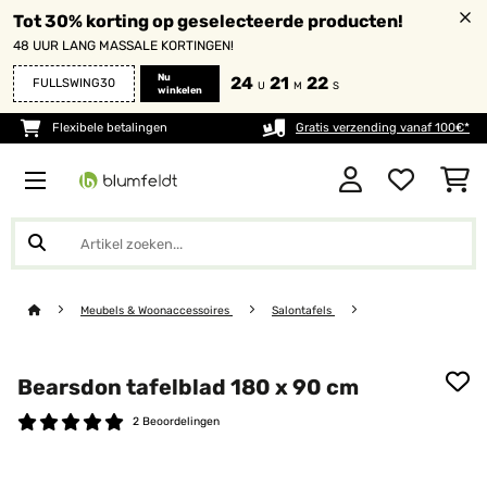
Tot 30% korting op geselecteerde producten!
48 UUR LANG MASSALE KORTINGEN!
Nu
24
21
22
FULLSWING30
U
M
S
winkelen
Flexibele betalingen
Gratis verzending vanaf 100€*
Meubels & Woonaccessoires
Salontafels
Bearsdon tafelblad 180 x 90 cm
2 Beoordelingen