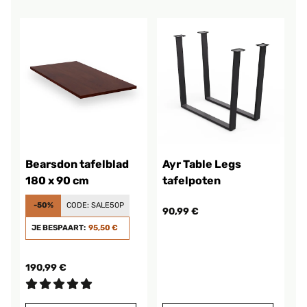
Bearsdon tafelblad
Ayr Table Legs
180 x 90 cm
tafelpoten
-50%
CODE:
SALE50P
90,99 €
JE BESPAART:
95,50 €
190,99 €