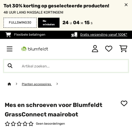
Tot 30% korting op geselecteerde producten!
48 UUR LANG MASSALE KORTINGEN!
Nu
24
04
14
FULLSWING30
U
M
S
winkelen
Flexibele betalingen
Gratis verzending vanaf 100€*
Planten accessoires
Mes en schroeven voor Blumfeldt
GrassConnect maairobot
Geen beoordelingen