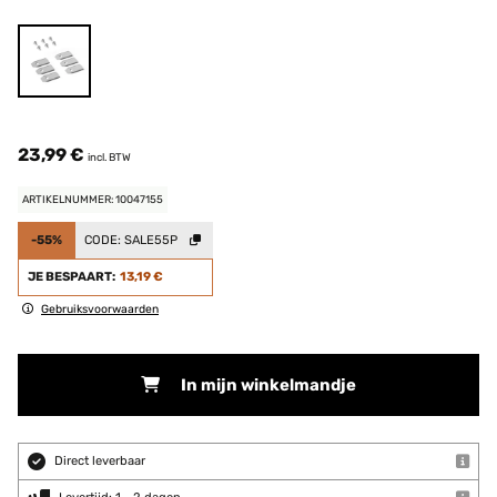
23,99 €
incl. BTW
ARTIKELNUMMER: 10047155
-55%
CODE:
SALE55P
JE BESPAART:
13,19 €
Gebruiksvoorwaarden
In mijn winkelmandje
Direct leverbaar