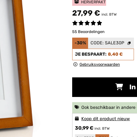
HERVERPAKT
27,99 €
incl. BTW
55 Beoordelingen
-30%
CODE:
SALE30P
JE BESPAART:
8,40 €
Gebruiksvoorwaarden
In
Ook beschikbaar in ander
Koop dit product nieuw
30,99 €
incl. BTW