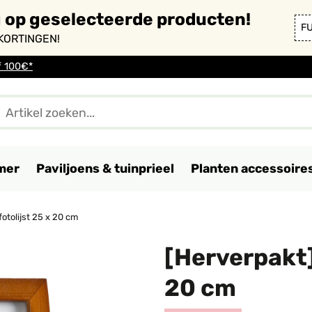
g op geselecteerde producten!
F
KORTINGEN!
f 100€*
mer
Paviljoens & tuinprieel
Planten accessoire
otolijst 25 x 20 cm
[Herverpakt]
20 cm