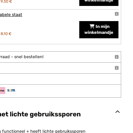
winkelmandje
9,30 €
abele staat
In mijn
winkelmandje
8,10 €
raad - snel bestellen!
met lichte gebruikssporen
g functioneel + heeft lichte gebruikssporen