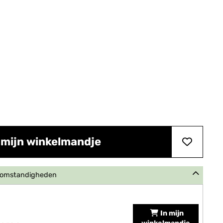
 mijn winkelmandje
e omstandigheden
In mijn