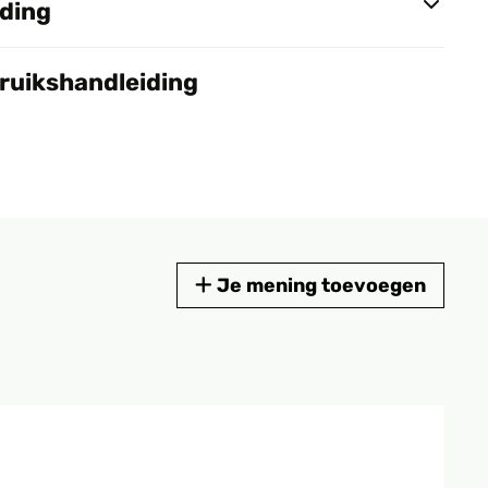
nding
bruikshandleiding
Je mening toevoegen