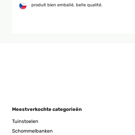
produit bien emballé, belle qualité.
Utilisateur d'Amazon
GECONTROLEERDE BEOORDELING
15/
produit conforme a mon attente
Utilisateur d'Amazon
GECONTROLEERDE BEOORDELING
11/
Meestverkochte categorieën
article conforme a la photo,tres jolie rendu
Tuinstoelen
Schommelbanken