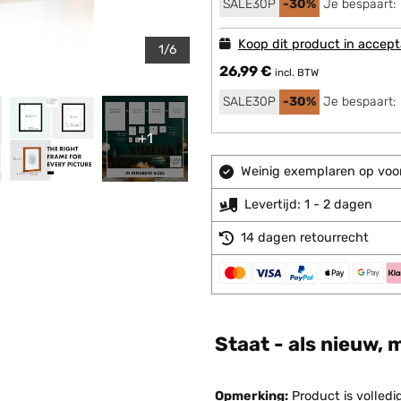
SALE30P
-30%
Je bespaart:
Koop dit product in accept
1/6
26,99 €
incl. BTW
SALE30P
-30%
Je bespaart:
+1
Weinig exemplaren op voor
Levertijd: 1 - 2 dagen
14 dagen retourrecht
Staat - als nieuw, 
Opmerking:
Product is volledi