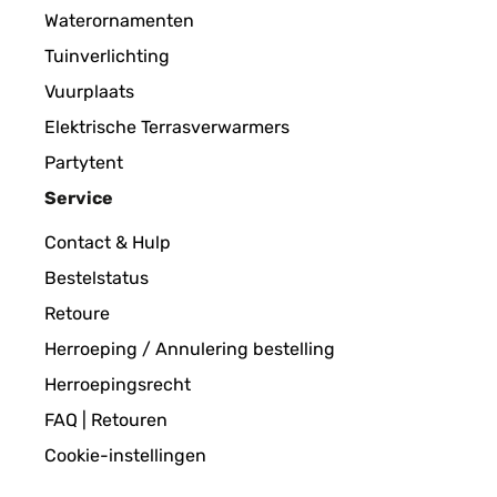
Utilisateur d'Amazon
Waterornamenten
Tuinverlichting
GECONTROLEERDE BEOORDELING
07/
Vuurplaats
Elektrische Terrasverwarmers
Pour y mettre des Diamond Painting ! Très bon rappo
Partytent
Service
Utilisateur d'Amazon
Contact & Hulp
Bestelstatus
GECONTROLEERDE BEOORDELING
18/
Retoure
Herroeping / Annulering bestelling
Correspond à mes attentes et emballage soigné
Herroepingsrecht
FAQ | Retouren
Utilisateur d'Amazon
Cookie-instellingen