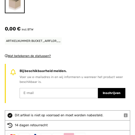
0,00 €
incl. BTW
ARTIKELNUMMER: BUCKET_AIRFLOR__
Wat betekenen de statussen?
Bij beschikbaarheid melden.
Voer uw e-mailadres in en wij informeren u wanneer het product weer
beschikbaar is.
Inschrijven
Dit artikel is niet op voorraad en moet worden nabesteld.
14 dagen retourrecht