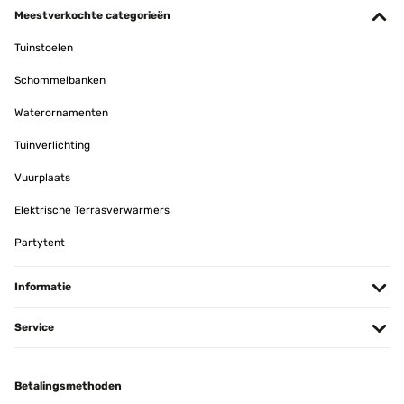
sich die Pflanzen außen entwickeln werden, bleibt noch
Meestverkochte categorieën
abzuwarten. Wir sind auf jeden Fall sehr zufrieden mit dem
Produkt und können es weiter empfehlen.Für den Außenbereich
Tuinstoelen
müssen allerdings zwei kleiner Löcher gebohrt werden, damit sich
das Wasser nicht staut.
Schommelbanken
Amazon-Benutzer
Waterornamenten
Vertaal
Tuinverlichting
GECONTROLEERDE BEOORDELING
Vuurplaats
01/07/2018
Elektrische Terrasverwarmers
Diese Pflanzkübel sind für den Gartenbereich oder aber für die
Wohnung ein absoluter Blickfang. Sind wirklich ihr Geld wert. Klare
Partytent
Kaufempfehlung.
Amazon-Benutzer
Informatie
Vertaal
Service
Betalingsmethoden