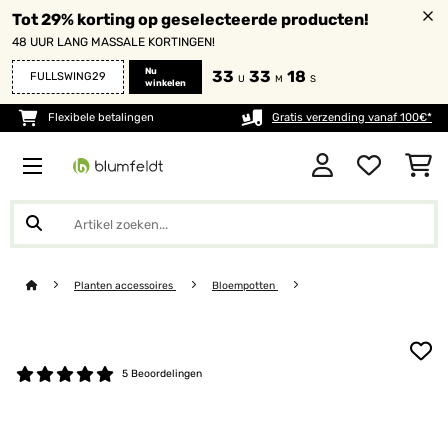
Tot 29% korting op geselecteerde producten!
48 UUR LANG MASSALE KORTINGEN!
Nu
33
33
18
FULLSWING29
U
M
S
winkelen
Flexibele betalingen
Gratis verzending vanaf 100€*
Planten accessoires
Bloempotten
5 Beoordelingen