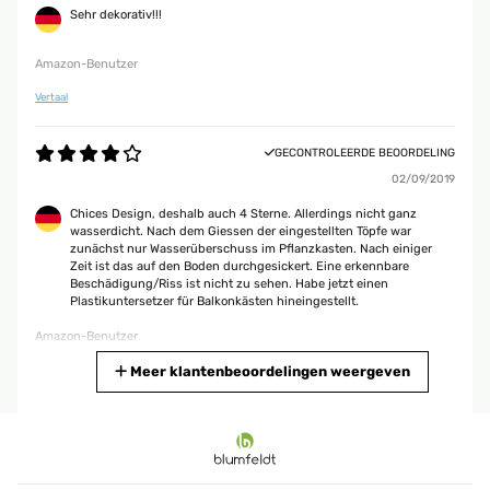
Sehr dekorativ!!!
Amazon-Benutzer
Vertaal
GECONTROLEERDE BEOORDELING
02/09/2019
Chices Design, deshalb auch 4 Sterne. Allerdings nicht ganz
wasserdicht. Nach dem Giessen der eingestellten Töpfe war
zunächst nur Wasserüberschuss im Pflanzkasten. Nach einiger
Zeit ist das auf den Boden durchgesickert. Eine erkennbare
Beschädigung/Riss ist nicht zu sehen. Habe jetzt einen
Plastikuntersetzer für Balkonkästen hineingestellt.
Amazon-Benutzer
Vertaal
Meer klantenbeoordelingen weergeven
GECONTROLEERDE BEOORDELING
30/03/2019
Wir haben jetzt 3 dieser Pflanzkübel. Innen sehr dekorativ und wie