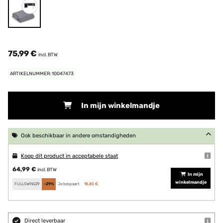
75,99 €
incl. BTW
ARTIKELNUMMER: 10047473
In mijn winkelmandje
Ook beschikbaar in andere omstandigheden
Koop dit product in acceptabele staat
64,99 €
incl. BTW
In mijn
winkelmandje
FULLSWING29
-29%
Je bespaart:
18,85 €
Direct leverbaar