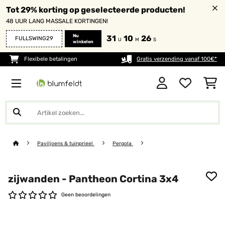
Tot 29% korting op geselecteerde producten!
48 UUR LANG MASSALE KORTINGEN!
Nu
31
10
26
FULLSWING29
U
M
S
winkelen
Flexibele betalingen
Gratis verzending vanaf 100€*
Paviljoens & tuinprieel
Pergola
zijwanden - Pantheon Cortina 3x4
Geen beoordelingen