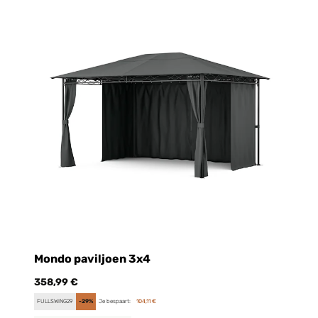
Mondo paviljoen 3x4
358,99 €
FULLSWING29
-29%
Je bespaart:
104,11 €