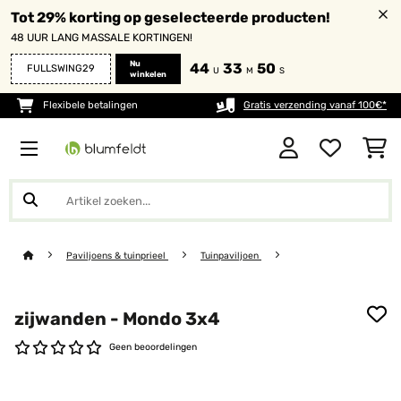
Tot 29% korting op geselecteerde producten!
48 UUR LANG MASSALE KORTINGEN!
Nu
44
33
50
FULLSWING29
U
M
S
winkelen
Flexibele betalingen
Gratis verzending vanaf 100€*
Paviljoens & tuinprieel
Tuinpaviljoen
zijwanden - Mondo 3x4
Geen beoordelingen