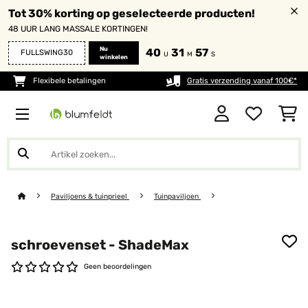
Tot 30% korting op geselecteerde producten!
48 UUR LANG MASSALE KORTINGEN!
Nu
40
31
56
FULLSWING30
U
M
S
winkelen
Flexibele betalingen
Gratis verzending vanaf 100€*
Paviljoens & tuinprieel
Tuinpaviljoen
schroevenset - ShadeMax
Geen beoordelingen