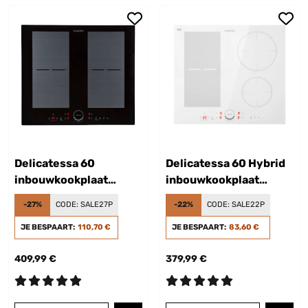
Delicatessa 60
Delicatessa 60 Hybrid
inbouwkookplaat
inbouwkookplaat
inductie 4 zones
inductie 4 zones
-27%
CODE:
SALE27P
-22%
CODE:
SALE22P
7000W glaskeramiek
7000W
JE BESPAART:
110,70 €
JE BESPAART:
83,60 €
409,99 €
379,99 €