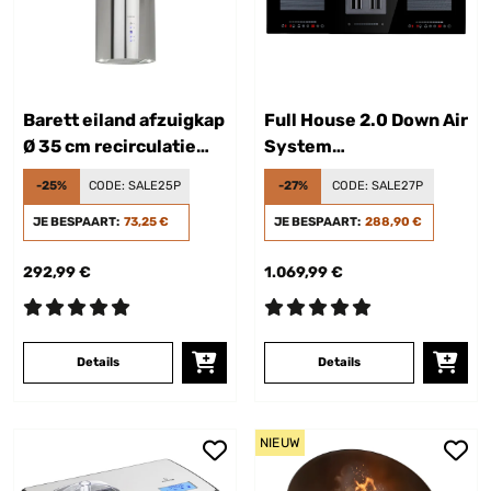
Barett eiland afzuigkap
Full House 2.0 Down Air
Ø 35 cm recirculatie
System
558 m³/h led actief
inductiekookplaat +
-25%
CODE:
SALE25P
-27%
CODE:
SALE27P
koolfilter
afzuigkap 271 m³/h A+
JE BESPAART:
73,25 €
JE BESPAART:
288,90 €
292,99 €
1.069,99 €
Details
Details
NIEUW