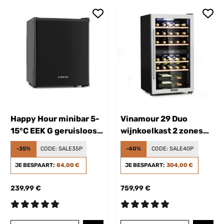
Happy Hour minibar 5-
Vinamour 29 Duo
15°C EEK G geruisloos
wijnkoelkast 2 zones
23 dB ledverlichting
80L/29 flessen 5-22°C
-35%
CODE:
SALE35P
-40%
CODE:
SALE40P
touch
JE BESPAART:
84,00 €
JE BESPAART:
304,00 €
239,99 €
759,99 €