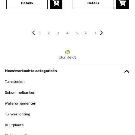
Details
Details
1
2
3
4
5
6
7
Meestverkochte categorieën
Tuinstoelen
Schommelbanken
Waterornamenten
Tuinverlichting
Vuurplaats