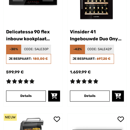
Delicatessa 90 flex
Vinsider 41
inbouw kookplaat
Ingebouwde Duo Onyx
inductie 5 zones
inbouw wijnkoelkast 41
-30%
CODE:
SALE30P
-42%
CODE:
SALE42P
7400W Autark
Fl 2 zones
JE BESPAART:
180,00 €
JE BESPAART:
697,20 €
599,99 €
1.659,99 €
Details
Details
NIEUW