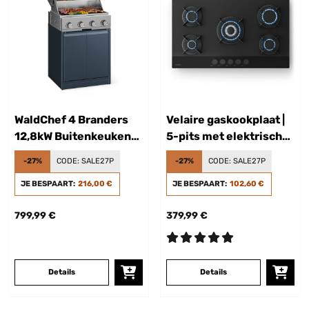
WaldChef 4 Branders
Velaire gaskookplaat |
12,8kW Buitenkeuken
5-pits met elektrische
Gas BBQ Antraciet
ontsteking |
-27%
CODE:
SALE27P
-27%
CODE:
SALE27P
compatibel met
JE BESPAART:
216,00 €
aardgas en LPG |
JE BESPAART:
102,60 €
10.400 W | 90 cm
799,99 €
379,99 €
Details
Details