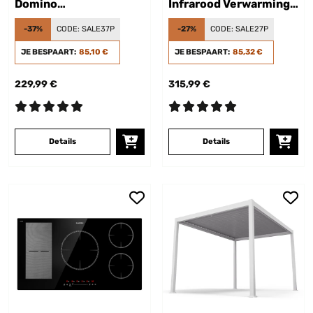
Domino
Infrarood Verwarming
inductiekookplaat
Wand Zwart
-37%
CODE:
SALE37P
-27%
CODE:
SALE27P
3500W timer zwart
JE BESPAART:
85,10 €
JE BESPAART:
85,32 €
229,99 €
315,99 €
Details
Details