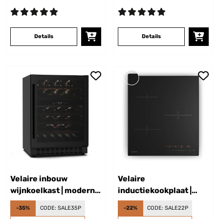
Details
Details
Velaire inbouw
Velaire
wijnkoelkast | modern,
inductiekookplaat |
elegant | UV-
stijlvol, minimalistisch,
-35%
CODE:
SALE35P
-22%
CODE:
SALE22P
bescherming | dual
ruimtebesparend | 3