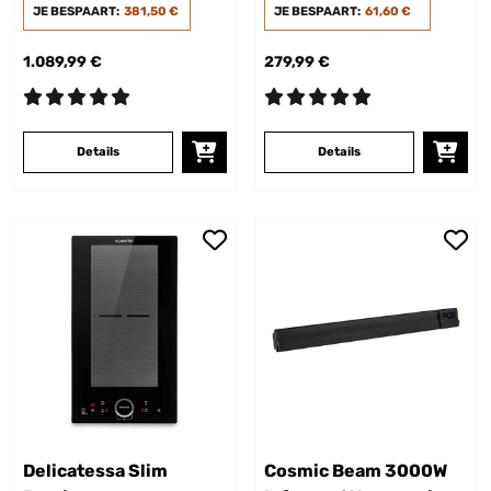
zone | 46 flessen
JE BESPAART:
381,50 €
kookzones | 5500 W | 45
JE BESPAART:
61,60 €
cm
1.089,99 €
279,99 €
Details
Details
Delicatessa Slim
Cosmic Beam 3000W