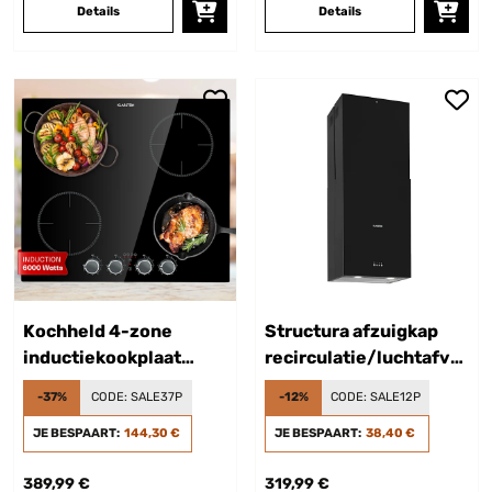
Details
Details
Kochheld 4-zone
Structura afzuigkap
inductiekookplaat
recirculatie/luchtafvoer
6000W draaiknoppen
641m³/h max. EEC A
-37%
CODE:
SALE37P
-12%
CODE:
SALE12P
glas zwart
LED zwart
JE BESPAART:
144,30 €
JE BESPAART:
38,40 €
389,99 €
319,99 €