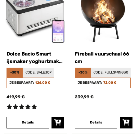
Dolce Bacio Smart
Fireball vuurschaal 66
ijsmaker yoghurtmaker
cm
compressor 2 liter WiFi
-30%
CODE:
SALE30P
-30%
CODE:
FULLSWING30
touch roestvrij staal
JE BESPAART:
126,00 €
JE BESPAART:
72,00 €
419,99 €
239,99 €
Details
Details