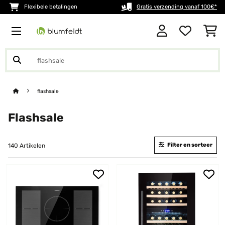
Flexibele betalingen
Gratis verzending vanaf 100€*
flashsale
Flashsale
Filter en sorteer
140 Artikelen