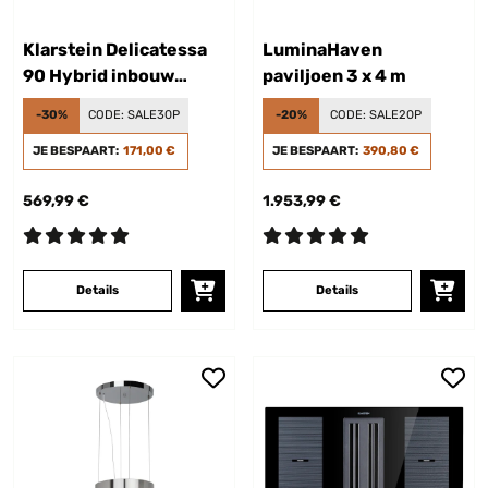
Klarstein Delicatessa
LuminaHaven
90 Hybrid inbouw
paviljoen 3 x 4 m
inductiekookplaat 5
-30%
CODE:
SALE30P
-20%
CODE:
SALE20P
zones 7400W zwart
JE BESPAART:
171,00 €
JE BESPAART:
390,80 €
569,99 €
1.953,99 €
Details
Details