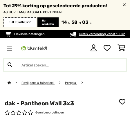
Tot 29% korting op geselecteerde producten!
48 UUR LANG MASSALE KORTINGEN!
Nu
14
58
03
FULLSWING29
U
M
S
winkelen
Flexibele betalingen
Gratis verzending vanaf 100€*
Paviljoens & tuinprieel
Pergola
dak - Pantheon Wall 3x3
Geen beoordelingen