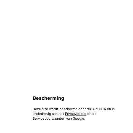
Vertaal
st inklusive und sehr schön. Einzig störend ist das
as Problem habe ich aber mit ein paar Steinchen
Vertaal
Bescherming
Deze site wordt beschermd door reCAPTCHA en is
onderhevig aan het
Privacybeleid
en de
Servicevoorwaarden
van Google.
itung sollte intern nach unten geführt sein, damit Sie