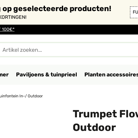
g op geselecteerde producten!
F
KORTINGEN!
f 100€*
mer
Paviljoens & tuinprieel
Planten accessoire
uinfontein In-/ Outdoor
Trumpet Flow
Outdoor