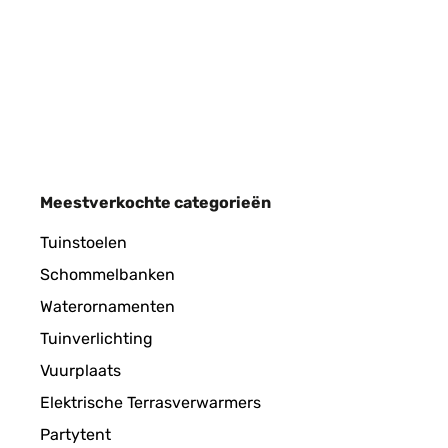
Ein Traum !!! 6 Sterne !!! Ein Traum !!! 6 Sterne !!!
Amazon-Benutzer
GECONTROLEERDE BEOORDELING
09/
Meestverkochte categorieën
This is really beautiful and stylish. Very good valu
Tuinstoelen
Schommelbanken
REBECCA
Waterornamenten
Tuinverlichting
GECONTROLEERDE BEOORDELING
21/
Vuurplaats
Elektrische Terrasverwarmers
Der Brunnen steht auf der Terrasse und wird allge
Partytent
(hört sich an, als ließe man Wasser aus einem Hah