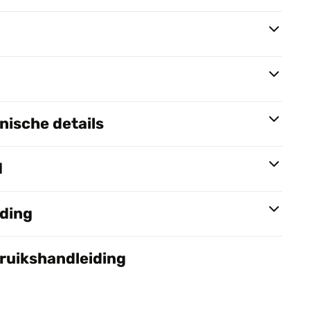
ische details
d
nding
bruikshandleiding