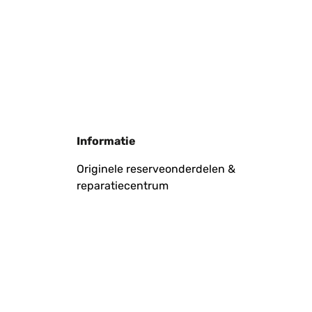
Vertaal
Informatie
Originele reserveonderdelen &
reparatiecentrum
Vertaal
nzig störend ist das Geräusch des fallenden Wassers
n paar Steinchen behoben und ist jetzt ein angenehmes