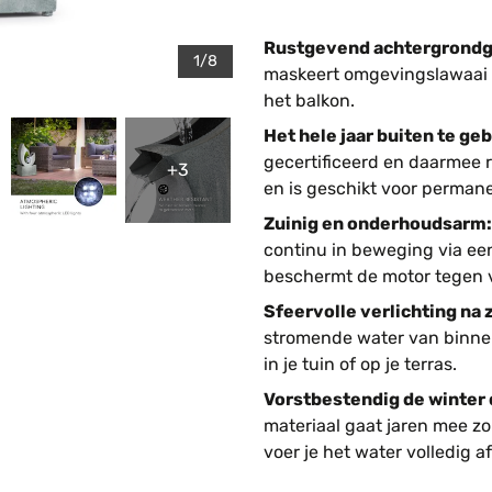
Rustgevend achtergrondg
1/8
maskeert omgevingslawaai zo
het balkon.
Het hele jaar buiten te ge
gecertificeerd en daarmee
+3
en is geschikt voor perman
Zuinig en onderhoudsarm:
continu in beweging via een
beschermt de motor tegen v
Sfeervolle verlichting na
stromende water van binnenu
in je tuin of op je terras.
Vorstbestendig de winter 
materiaal gaat jaren mee zo
voer je het water volledig a