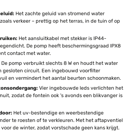
eluid:
Het zachte geluid van stromend water
als verkeer – prettig op het terras, in de tuin of op
bruiken:
Het aansluitkabel met stekker is IP44-
 regendicht. De pomp heeft beschermingsgraad IPX8
ent contact met water.
De pomp verbruikt slechts 8 W en houdt het water
 gesloten circuit. Een ingebouwd voorfilter
uil en vermindert het aantal beurten schoonmaken.
 zonsondergang:
Vier ingebouwde leds verlichten het
it, zodat de fontein ook 's avonds een blikvanger is
door:
Het uv-bestendige en weerbestendige
nder te roesten of te verkleuren. Met het aftapventiel
f voor de winter, zodat vorstschade geen kans krijgt.