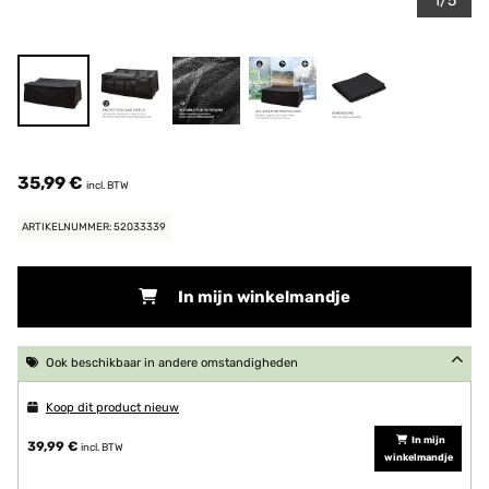
1/5
35,99 €
incl. BTW
ARTIKELNUMMER: 52033339
In mijn winkelmandje
Ook beschikbaar in andere omstandigheden
Koop dit product nieuw
In mijn
39,99 €
incl. BTW
winkelmandje