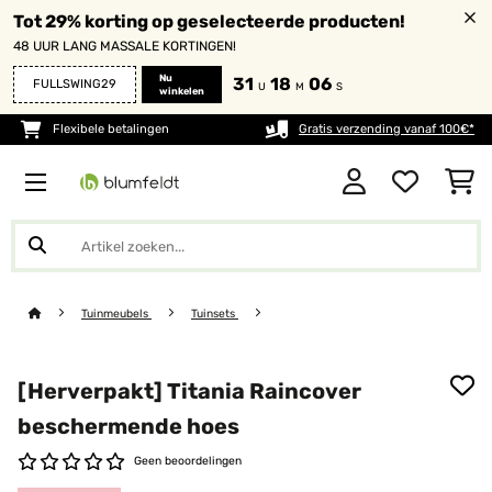
Tot 29% korting op geselecteerde producten!
48 UUR LANG MASSALE KORTINGEN!
Nu
31
18
05
FULLSWING29
U
M
S
winkelen
Flexibele betalingen
Gratis verzending vanaf 100€*
Tuinmeubels
Tuinsets
[Herverpakt] Titania Raincover
beschermende hoes
Geen beoordelingen