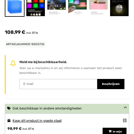
+4
108,99 €
incl. BTW
ARTIKELNUMMER: 10033732
Meld me bij beschikbaarheid.
Voer uw e-mailadres in en wij informeren u wanneer het product weer
beschikbaar is.
Inschrijven
Ook beschikbaar in andere omstandigheden
Koop dit product in goede staat
98,99 €
incl. BTW
In mijn