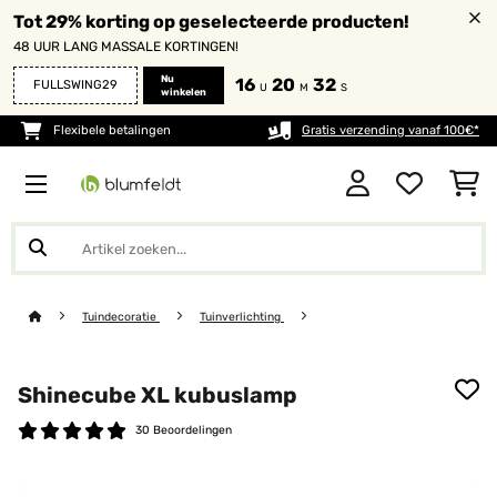
Tot 29% korting op geselecteerde producten!
48 UUR LANG MASSALE KORTINGEN!
Nu
16
20
32
FULLSWING29
U
M
S
winkelen
Flexibele betalingen
Gratis verzending vanaf 100€*
Tuindecoratie
Tuinverlichting
Shinecube XL kubuslamp
30 Beoordelingen