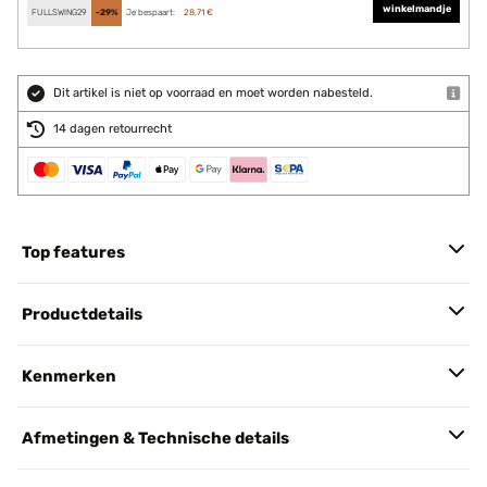
winkelmandje
FULLSWING29
-29%
Je bespaart:
28,71 €
Dit artikel is niet op voorraad en moet worden nabesteld.
14 dagen retourrecht
Top features
Productdetails
Kenmerken
Afmetingen & Technische details