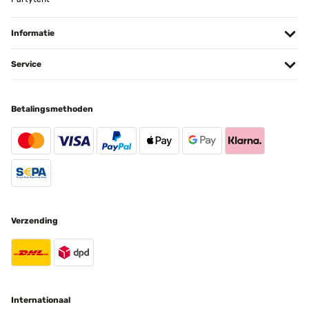
GECONTROLEERDE BEOORDELING
Informatie
29/10/2024
Einfach nur ein toller Blickfang im Garten. Produkt ist genau wie
Service
beschrieben. Lässt sich schnell aufladen, das ist etwas schade das
es kein zusätzliches Solar gibt, aber da hätte ich auch drauf achten
können.Der Preis ist schon ordentlich, war mir das Geld aber wert.
Sollte er mal im Angebot sein, würde ich sofort noch 4 Stück
Betalingsmethoden
bestellen.Klare Kaufempfehlung für alle die mal was anderes
wollen.
Amazon-Benutzer
Vertaal
GECONTROLEERDE BEOORDELING
Verzending
03/05/2024
Passt Lieferung perfekt und das Teil sieht klasse aus...was es
wirklich wert ist wird sich im Laufe der Zeit zeigen
Amazon-Benutzer
Internationaal
Vertaal