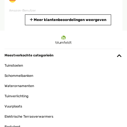
Amazon-Benutzer
Vertaal
Meer klantenbeoordelingen weergeven
GECONTROLEERDE BEOORDELING
23/11/2024
Nice. The battery could last longer but for this price OK.
Meestverkochte categorieën
Amazon-Benutzer
Tuinstoelen
Vertaal
Schommelbanken
GECONTROLEERDE BEOORDELING
Waterornamenten
23/11/2024
Tuinverlichting
Nice. The battery could last longer but for this price OK.
Vuurplaats
Amazon user
Elektrische Terrasverwarmers
Vertaal
Partytent