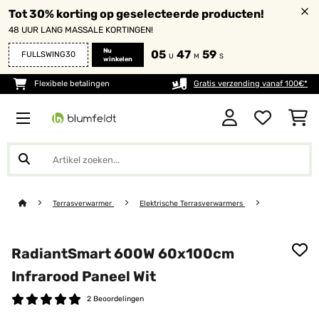
Tot 30% korting op geselecteerde producten!
48 UUR LANG MASSALE KORTINGEN!
Nu
05
47
58
FULLSWING30
U
M
S
winkelen
Flexibele betalingen
Gratis verzending vanaf 100€*
Terrasverwarmer
Elektrische Terrasverwarmers
RadiantSmart 600W 60x100cm
Infrarood Paneel Wit
2 Beoordelingen