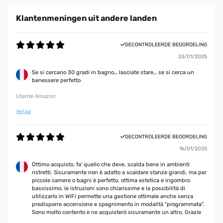
Klantenmeningen uit andere landen
GECONTROLEERDE BEOORDELING
23/01/2025
Se si cercano 30 gradi in bagno… lasciate stare… se si cerca un
benessere perfetto
Utente Amazon
Vertaal
GECONTROLEERDE BEOORDELING
16/01/2025
Ottimo acquisto, fa' quello che deve, scalda bene in ambienti
ristretti. Sicuramente non è adatto a scaldare stanze grandi, ma per
piccole camere o bagni è perfetto, ottima estetica e ingombro
bassissimo, le istruzioni sono chiarissime e la possibilità di
utilizzarlo in WiFi permette una gestione ottimale anche senza
predisporre accensione e spegnimento in modalità "programmata".
Sono molto contento e ne acquisterò sicuramente un altro. Grazie