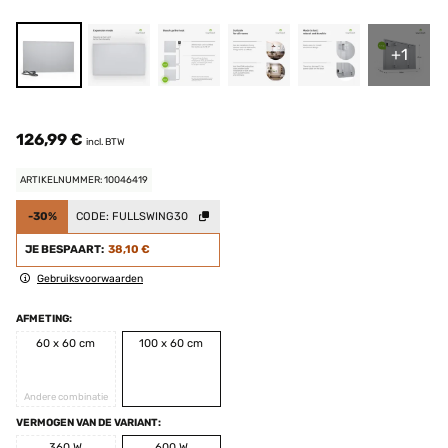
+1
126,99 €
incl. BTW
ARTIKELNUMMER: 10046419
-30%
CODE:
FULLSWING30
JE BESPAART:
38,10 €
Gebruiksvoorwaarden
AFMETING:
60 x 60 cm
100 x 60 cm
Andere combinatie
VERMOGEN VAN DE VARIANT:
360 W
600 W