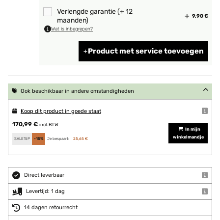
Verlengde garantie (+ 12
9,90 €
maanden)
Wat is inbegrepen?
Product met service toevoegen
Ook beschikbaar in andere omstandigheden
Koop dit product in goede staat
170,99 €
incl. BTW
In mijn
winkelmandje
SALE15P
-15%
Je bespaart:
25,65 €
Direct leverbaar
Levertijd: 1 dag
14 dagen retourrecht