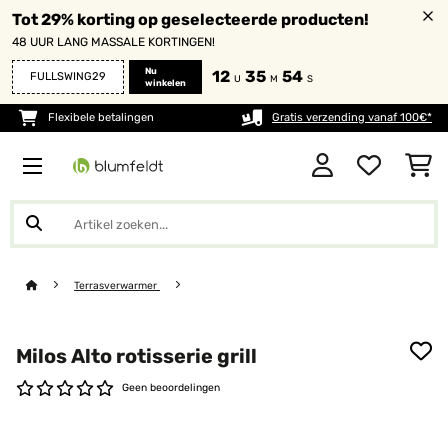
Tot 29% korting op geselecteerde producten!
48 UUR LANG MASSALE KORTINGEN!
Nu
12
35
54
FULLSWING29
U
M
S
winkelen
Flexibele betalingen
Gratis verzending vanaf 100€*
Terrasverwarmer
Milos Alto rotisserie grill
Geen beoordelingen