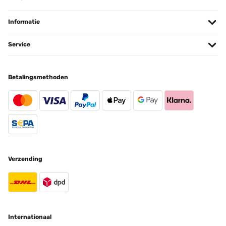
Sehr schöner Brunnen, funktioniert einwandfrei. Durch die Batterie
läuft der Brunnen auch abends und hat zudem eine optimale
Beleuchtung an der Stelle, wo das Wasser auftritt.Unserer Meinung
Informatie
nach könnte das Geräusch des Plätscherns des Wassers etwas
lauter sein, das ist aber Geschmackssache.Das Solarmodul scheint
sehr solide verarbeitet. Die Kabel zwischen dem Solarmodul und
Service
dem Brunnen sind lang genug, um beide Teile entsprechend zu
platzieren.
Amazon-Benutzer
Betalingsmethoden
Vertaal
GECONTROLEERDE BEOORDELING
19/06/2024
Bin sehr zufrieden. Leichte Montage und der Brunnen hat eine
beruhigende Wirkung. Die Lieferung hat auch gut funktioniert und
Verzending
der Brunnen war gut verpackt.
Karin
Vertaal
GECONTROLEERDE BEOORDELING
Internationaal