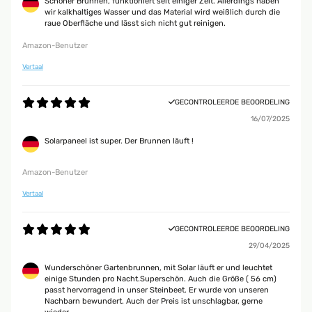
Schöner Brunnen, funktioniert seit einiger Zeit. Allerdings haben
wir kalkhaltiges Wasser und das Material wird weißlich durch die
raue Oberfläche und lässt sich nicht gut reinigen.
Amazon-Benutzer
Vertaal
GECONTROLEERDE BEOORDELING
16/07/2025
Solarpaneel ist super. Der Brunnen läuft !
Amazon-Benutzer
Vertaal
GECONTROLEERDE BEOORDELING
29/04/2025
Wunderschöner Gartenbrunnen, mit Solar läuft er und leuchtet
einige Stunden pro Nacht.Superschön. Auch die Größe ( 56 cm)
passt hervorragend in unser Steinbeet. Er wurde von unseren
Nachbarn bewundert. Auch der Preis ist unschlagbar, gerne