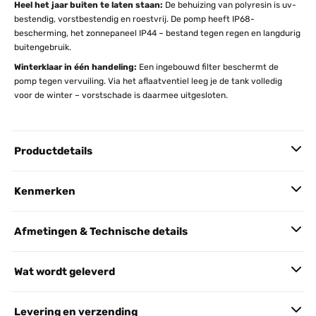
Heel het jaar buiten te laten staan:
De behuizing van polyresin is uv-
bestendig, vorstbestendig en roestvrij. De pomp heeft IP68-
bescherming, het zonnepaneel IP44 – bestand tegen regen en langdurig
buitengebruik.
Winterklaar in één handeling:
Een ingebouwd filter beschermt de
pomp tegen vervuiling. Via het aflaatventiel leeg je de tank volledig
voor de winter – vorstschade is daarmee uitgesloten.
Productdetails
Kenmerken
Afmetingen & Technische details
Wat wordt geleverd
Levering en verzending