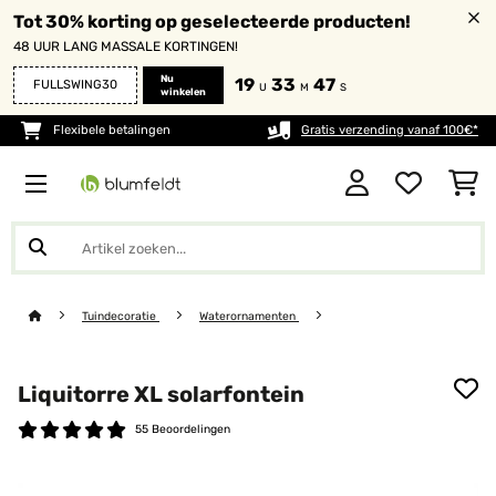
Tot 30% korting op geselecteerde producten!
48 UUR LANG MASSALE KORTINGEN!
Nu
19
33
46
FULLSWING30
U
M
S
winkelen
Flexibele betalingen
Gratis verzending vanaf 100€*
Tuindecoratie
Waterornamenten
Liquitorre XL solarfontein
55 Beoordelingen