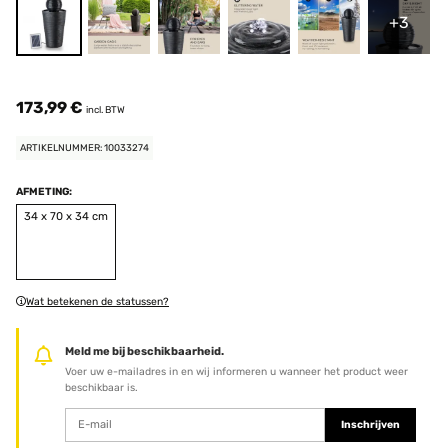
+3
173,99 €
incl. BTW
ARTIKELNUMMER: 10033274
AFMETING:
34 x 70 x 34 cm
Wat betekenen de statussen?
Meld me bij beschikbaarheid.
Voer uw e-mailadres in en wij informeren u wanneer het product weer
beschikbaar is.
Inschrijven