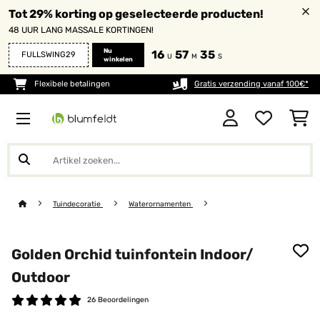
Tot 29% korting op geselecteerde producten!
48 UUR LANG MASSALE KORTINGEN!
Nu
16
57
35
FULLSWING29
U
M
S
winkelen
Flexibele betalingen
Gratis verzending vanaf 100€*
Tuindecoratie
Waterornamenten
Golden Orchid tuinfontein Indoor/
Outdoor
26 Beoordelingen