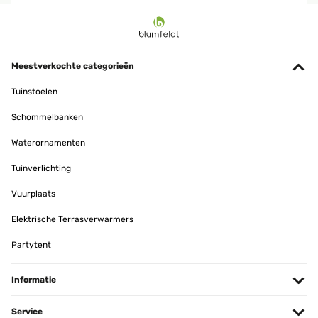
GECONTROLEERDE BEOORDELING
29/04/2023
Wir sind sehr zufrieden. Es sieht sehr gut aus und hat eine
beruhigende Wirkung. Wir genießen das Wasserspiel jeden Tag.Für
Meestverkochte categorieën
uns ein sehr guter Kauf.
Tuinstoelen
Amazon-Benutzer
Schommelbanken
Vertaal
Waterornamenten
GECONTROLEERDE BEOORDELING
Tuinverlichting
29/04/2023
Vuurplaats
Wasserspiel Wir sind sehr zufrieden. Es sieht sehr gut aus und hat
eine beruhigende Wirkung. Wir genießen das Wasserspiel jeden
Tag. Für uns ein sehr guter Kauf.
Elektrische Terrasverwarmers
Amazon-Benutzer
Partytent
Vertaal
Informatie
GECONTROLEERDE BEOORDELING
Service
25/03/2023