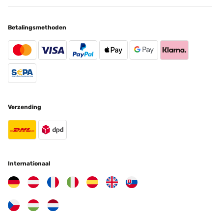
Le produit multimédia n'a pas pu être chargé. Comment ne pas
l’aimer…. Le bruit de l’eau est super reposante , j’ai mis 15l d’eau
Betalingsmethoden
déminéralisée La notice est pas en français mais aucun soucis
pour le montage Manque juste un éclairage en led pour la nuit Je la
recommande vivement ️️️
Utilisateur d'Amazon
Vertaal
GECONTROLEERDE BEOORDELING
Verzending
12/11/2022
Wirkluch gut verarbeitet Zuerst einmal ist es wirklich optisch sehr
schön verarbeitet und den Wasserfluss kann man ebenso gut
korrigieren. Wobei das etwas fummelig ausfallen kann. Der einzige
Störfaktor ist die Pumpe, die ich immer hören konnte. Fairerweise
kann da der Gersteller nichts für, weil es eigentlich bei jeder
Internationaal
Pumpe auftritt. Deswegen ein Tipp von mir für Euch. Nehmt einen
Spülschwann, schneidet ihn vertikal mittig durch, legt die eine
Hälfte unter die Pumpe und setzt sie dann ein. Das ist etwas
schwieriger umzusetzen, weil fummeöig, aber wenn der Schwamm
zwischen Pumpe und Boden liegt, wird das Geräusch besser
gedämpft. Von mur übrigens eine absolute Kaufempfehlung.
Wirklich optisch ein Highlight.