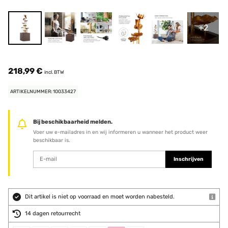
+2
218,99 €
incl. BTW
ARTIKELNUMMER: 10033427
Bij beschikbaarheid melden.
Voer uw e-mailadres in en wij informeren u wanneer het product weer
beschikbaar is.
Inschrijven
Dit artikel is niet op voorraad en moet worden nabesteld.
14 dagen retourrecht