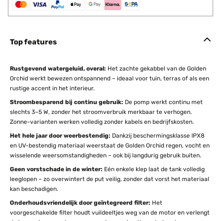
Top features
Rustgevend watergeluid, overal:
Het zachte gekabbel van de Golden
Orchid werkt bewezen ontspannend – ideaal voor tuin, terras of als een
rustige accent in het interieur.
Stroombesparend bij continu gebruik:
De pomp werkt continu met
slechts 3–5 W, zonder het stroomverbruik merkbaar te verhogen.
Zonne-varianten werken volledig zonder kabels en bedrijfskosten.
Het hele jaar door weerbestendig:
Dankzij beschermingsklasse IPX8
en UV-bestendig materiaal weerstaat de Golden Orchid regen, vocht en
wisselende weersomstandigheden – ook bij langdurig gebruik buiten.
Geen vorstschade in de winter:
Eén enkele klep laat de tank volledig
leeglopen – zo overwintert de put veilig, zonder dat vorst het materiaal
kan beschadigen.
Onderhoudsvriendelijk door geïntegreerd filter:
Het
voorgeschakelde filter houdt vuildeeltjes weg van de motor en verlengt