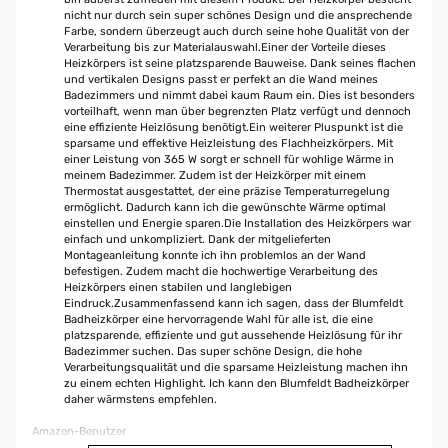
nicht nur durch sein super schönes Design und die ansprechende
Farbe, sondern überzeugt auch durch seine hohe Qualität von der
Verarbeitung bis zur Materialauswahl.Einer der Vorteile dieses
Heizkörpers ist seine platzsparende Bauweise. Dank seines flachen
und vertikalen Designs passt er perfekt an die Wand meines
Badezimmers und nimmt dabei kaum Raum ein. Dies ist besonders
vorteilhaft, wenn man über begrenzten Platz verfügt und dennoch
eine effiziente Heizlösung benötigt.Ein weiterer Pluspunkt ist die
sparsame und effektive Heizleistung des Flachheizkörpers. Mit
einer Leistung von 365 W sorgt er schnell für wohlige Wärme in
meinem Badezimmer. Zudem ist der Heizkörper mit einem
Thermostat ausgestattet, der eine präzise Temperaturregelung
ermöglicht. Dadurch kann ich die gewünschte Wärme optimal
einstellen und Energie sparen.Die Installation des Heizkörpers war
einfach und unkompliziert. Dank der mitgelieferten
Montageanleitung konnte ich ihn problemlos an der Wand
befestigen. Zudem macht die hochwertige Verarbeitung des
Heizkörpers einen stabilen und langlebigen
Eindruck.Zusammenfassend kann ich sagen, dass der Blumfeldt
Badheizkörper eine hervorragende Wahl für alle ist, die eine
platzsparende, effiziente und gut aussehende Heizlösung für ihr
Badezimmer suchen. Das super schöne Design, die hohe
Verarbeitungsqualität und die sparsame Heizleistung machen ihn
zu einem echten Highlight. Ich kann den Blumfeldt Badheizkörper
daher wärmstens empfehlen.
Amazon-Benutzer