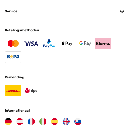
dieser Handtuchheizkörper die perfekte Wahl!
Service
Amazon-Benutzer
Vertaal
Betalingsmethoden
GECONTROLEERDE BEOORDELING
25/04/2023
Wir haben uns den Wandheizkörper für unser neues Bad gekauft,
das wir im modernen Industrial Style gestaltet haben. Der
Blumfeldt Heizkörper in anthrazit fügte sich dazu perfekt in das
Bad ein - das Design ist nicht nur modern sondern auch sehr edel
und zweckmäßig.Schon beim Auspacken konnten wir uns von der
guten Verarbeitung überzeugen.Die Lackierung ist glatt und
Verzending
fehlerfrei und harmoniert super mit unserer Fensterfarbe im
RAL7022 Farbton.Die Montage konnte dank der mitgelieferten
Wandschrauben problemlos erfolgen. Die Wandschrauben sind
relativ lang, sodass der Heizkörper fest an der Wand hängt und
nicht wackelt. Da sich unser Kleinkind gern überall hochzieht, war
uns dieser Punkt besonders wichtig.Die Reinigung ist leicht, da
alle Flächen eben sind. Im Vergleich zu herkömmlichen
Internationaal
Badheizkörpern ist das traumhaft und spart unheimlich viel Zeit
beim Putzen!Von der Heizleistung sind wir auch begeistert. Unser
relativ großes Bad mit 14m2 wird damit problemlos beheizt.Alles in
allem sind wir bisher rundum zufrieden mit dem Heizkörper und