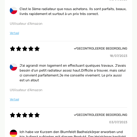
C'est le 3ème radiateur que nous achetons. Ils sont parfaits, beaux,
livrés rapidement et surtout à un prix très correct.
Utilisateur d'Amazon
Vertaal
GECONTROLEERDE BEOORDELING
18/07/2023
J'ai agrandi mon logement en effectuant quelques travaux. J'avais
besoin d'un petit radiateur assez haut.Difficile a trouver, mais celui
ci convient parfaitement.Je me conseille vivement. Le prix aussi
est un atout
Utilisateur d'Amazon
Vertaal
GECONTROLEERDE BEOORDELING
03/07/2023
Ich habe vor Kurzem den Blumfeldt Badheizkörper erworben und
bin äußerst zufrieden mit diesem Produkt. Der Heizkörper besticht