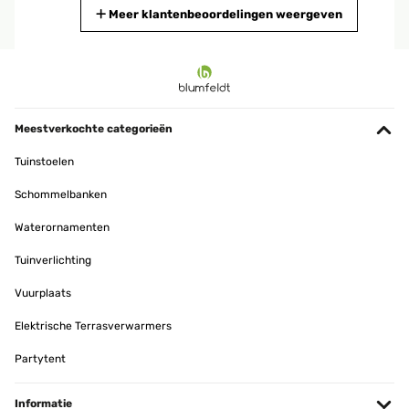
Vertaal
Meer klantenbeoordelingen weergeven
GECONTROLEERDE BEOORDELING
25/04/2023
Dieses Produkt hat mich wirklich begeistert!Zunächst einmal
möchte ich sagen, dass der Handtuchheizkörper sehr gut
Meestverkochte categorieën
verarbeitet ist. Er sieht nicht nur robust und stabil aus, sondern ist
auch sehr funktional. Ich kann meine Handtücher jetzt bequem auf
Tuinstoelen
dem Heizkörper aufhängen und sie trocknen schnell und effektiv.
Das spart mir nicht nur Zeit, sondern auch Energiekosten, da ich
Schommelbanken
die Handtücher nicht mehr im Trockner trocknen muss.Ein weiterer
großer Vorteil des Handtuchheizkörpers ist, dass er sehr einfach zu
Waterornamenten
installieren war. Das mitgelieferte Installationskit und die Anleitung
haben mir dabei geholfen, den Heizkörper in kürzester Zeit an der
Wand zu befestigen. Ich bin wirklich kein Experte in Sachen
Tuinverlichting
Heimwerken, aber ich habe es ohne Probleme geschafft.Was ich
auch sehr schätze, ist, dass der Handtuchheizkörper sehr
Vuurplaats
platzsparend ist. Ich habe eine kleine Wohnung und war besorgt
darüber, dass er zu viel Platz einnehmen würde, aber das war nicht
Elektrische Terrasverwarmers
der Fall. Der Heizkörper hat eine schlanke und elegante Form und
fügt sich gut in mein Badezimmer ein.Insgesamt bin ich sehr
Partytent
zufrieden mit dem Handtuchheizkörper. Er ist funktional, gut
verarbeitet, einfach zu installieren und platzsparend. Wenn Sie
nach einer praktischen Lösung suchen, um Ihre Handtücher zu
trocknen und gleichzeitig Ihre Energiekosten zu senken, dann ist
Informatie