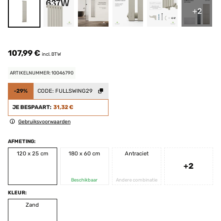
+2
107,99 €
incl. BTW
ARTIKELNUMMER: 10046790
-29%
CODE:
FULLSWING29
JE BESPAART:
31,32 €
Gebruiksvoorwaarden
AFMETING:
120 x 25 cm
180 x 60 cm
Antraciet
+2
Beschikbaar
Andere combinatie
KLEUR:
Zand