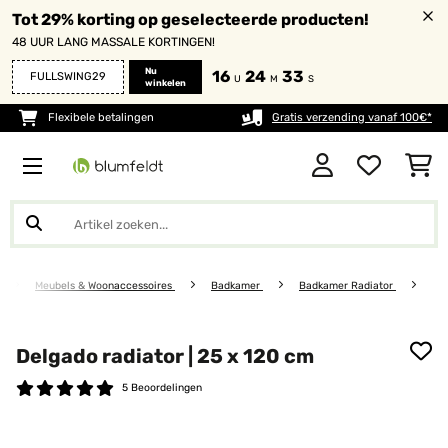
Tot 29% korting op geselecteerde producten!
48 UUR LANG MASSALE KORTINGEN!
Nu
16
24
32
FULLSWING29
U
M
S
winkelen
Flexibele betalingen
Gratis verzending vanaf 100€*
Meubels & Woonaccessoires
Badkamer
Badkamer Radiator
Delgado radiator | 25 x 120 cm
5 Beoordelingen