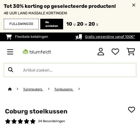
Tot 30% korting op geselecteerde producten!
48 UUR LANG MASSALE KORTINGEN!
Nu
10
20
20
FULLSWING30
U
M
S
winkelen
Flexibele betalingen
Gratis verzending vanaf 100€*
Tuinmeubels
Tuinkussens
Coburg stoelkussen
24 Beoordelingen