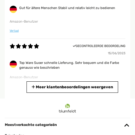
Gut für ältere Menschen Stabil und relativ leicht zu bedienen
Amazon-Benutzer
Vertaal
GECONTROLEERDE BEOORDELING
15/06/2023
Top Ware Suoer schnelle Lieferung. Sehr bequem und die Farbe
genauso wie beschrieben
Amazon-Benutzer
Vertaal
Meer klantenbeoordelingen weergeven
GECONTROLEERDE BEOORDELING
13/06/2023
Sehr schöne Stuhlkissen Die Stuhlkissen sind für unseren Balkon!
Sie sind gut gepolstert und sehen top aus. Vielen Dank!
Meestverkochte categorieën
Amazon-Benutzer