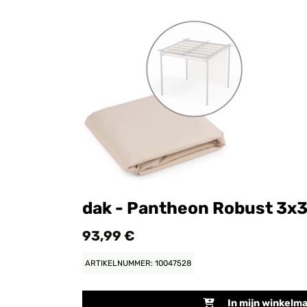
dak - Pantheon Robust 3x
93,99 €
ARTIKELNUMMER: 10047528
In mijn winkelm