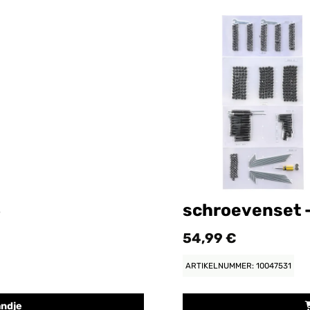
3
schroevenset -
54,99 €
ARTIKELNUMMER: 10047531
andje