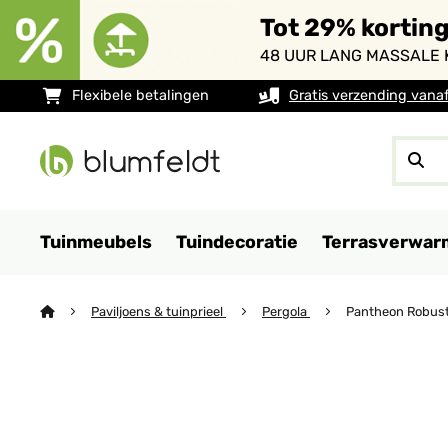
Tot 29% kortin
48 UUR LANG MASSALE 
Flexibele betalingen
Gratis verzending vana
Tuinmeubels
Tuindecoratie
Terrasverwar
Paviljoens & tuinprieel
Pergola
Pantheon Robust