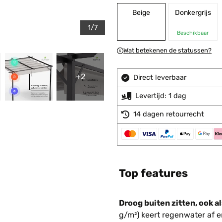
Beige
Donkergrijs
1/7
Beschikbaar
Wat betekenen de statussen?
+2
Direct leverbaar
Levertijd: 1 dag
14 dagen retourrecht
Top features
Droog buiten zitten, ook al
g/m²) keert regenwater af en