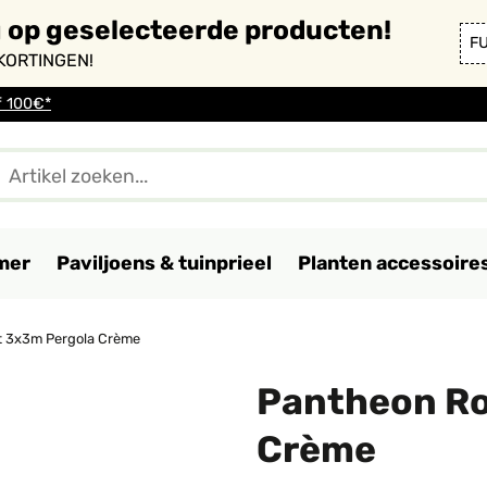
g op geselecteerde producten!
F
KORTINGEN!
f 100€*
mer
Paviljoens & tuinprieel
Planten accessoire
 3x3m Pergola Crème
Pantheon Ro
Crème