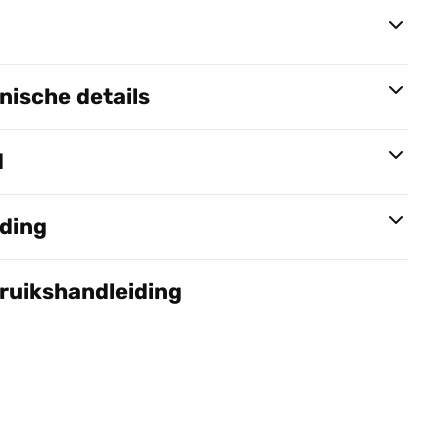
ische details
d
nding
bruikshandleiding