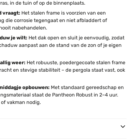
ras, in de tuin of op de binnenplaats.
 vraagt:
Het stalen frame is voorzien van een
 die corrosie tegengaat en niet afbladdert of
, nooit nabehandelen.
uw je wilt:
Het dak open en sluit je eenvoudig, zodat
schaduw aanpast aan de stand van de zon of je eigen
allig weer:
Het robuuste, poedergecoate stalen frame
cht en stevige stabiliteit – de pergola staat vast, ook
n middagje opbouwen:
Met standaard gereedschap en
ngsmateriaal staat de Pantheon Robust in 2–4 uur.
s of vakman nodig.