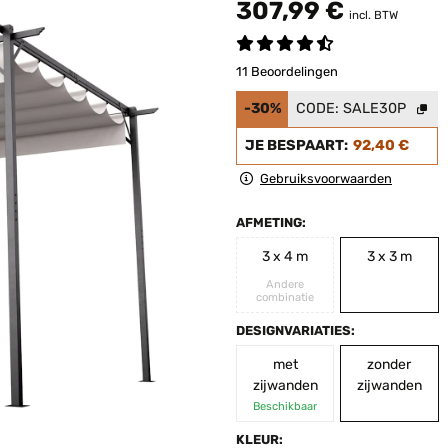
307,99 €
incl. BTW
11 Beoordelingen
-30%
CODE:
SALE30P
JE BESPAART:
92,40 €
Gebruiksvoorwaarden
AFMETING:
3 x 4 m
3 x 3 m
Andere
combinatie
DESIGNVARIATIES:
met
zonder
zijwanden
zijwanden
Beschikbaar
KLEUR: