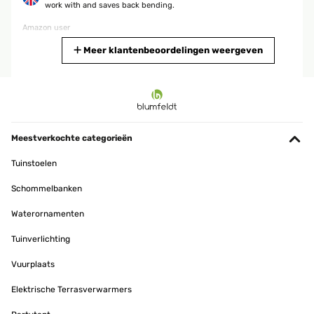
work with and saves back bending.
Amazon user
Vertaal
Meer klantenbeoordelingen weergeven
GECONTROLEERDE BEOORDELING
25/09/2025
Für mich gute Qualität ist für wenig Platz im Garten zu empfehlen
Meestverkochte categorieën
Amazon-Benutzer
Tuinstoelen
Vertaal
Schommelbanken
GECONTROLEERDE BEOORDELING
Waterornamenten
26/05/2025
Tuinverlichting
Ein schönes Design und es hat die richtige Höhe.Das zusammen
bauen ist sehr Einfach. Viele Schrauben. Es hätte etwas breiter
Vuurplaats
sein können
Elektrische Terrasverwarmers
Amazon-Benutzer