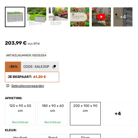
+4
203,99 €
incl. BTW
ARTIKELNUMMER: 10035354
-30%
CODE:
SALE30P
JE BESPAART:
61,20 €
Gebruiksvoorwaarden
AFMETING:
120 x 90 x 50
180 x 90 x 60
200 x 100 x 90
cm
cm
cm
+4
Beschikbaar
Beschikbaar
KLEUR:
Houtlook
Roest
Zilver