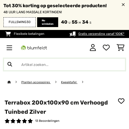
Tot 30% korting op geselecteerde producten!
48 UUR LANG MASSALE KORTINGEN!
Nu
40
55
33
FULLSWING30
U
M
S
winkelen
Flexibele betalingen
Gratis verzending vanaf 100€*
Planten accessoires
Kweektafel
Terrabox 200x100x90 cm Verhoogd
Tuinbed Zilver
13 Beoordelingen