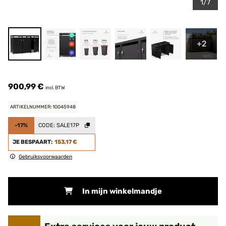
1/7
+2
900,99 €
incl. BTW
ARTIKELNUMMER: 10045948
-17%
CODE:
SALE17P
JE BESPAART:
153,17 €
Gebruiksvoorwaarden
In mijn winkelmandje