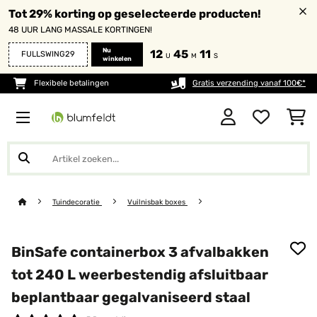
Tot 29% korting op geselecteerde producten!
48 UUR LANG MASSALE KORTINGEN!
Nu
12
45
10
FULLSWING29
U
M
S
winkelen
Flexibele betalingen
Gratis verzending vanaf 100€*
Tuindecoratie
Vuilnisbak boxes
BinSafe containerbox 3 afvalbakken
tot 240 L weerbestendig afsluitbaar
beplantbaar gegalvaniseerd staal