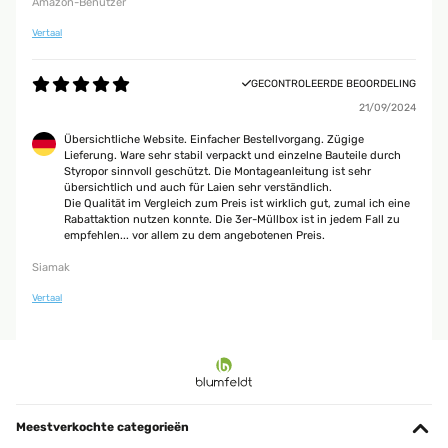
Amazon-Benutzer
Vertaal
GECONTROLEERDE BEOORDELING
21/09/2024
Übersichtliche Website. Einfacher Bestellvorgang. Zügige
Lieferung. Ware sehr stabil verpackt und einzelne Bauteile durch
Styropor sinnvoll geschützt. Die Montageanleitung ist sehr
übersichtlich und auch für Laien sehr verständlich.
Die Qualität im Vergleich zum Preis ist wirklich gut, zumal ich eine
Rabattaktion nutzen konnte. Die 3er-Müllbox ist in jedem Fall zu
empfehlen... vor allem zu dem angebotenen Preis.
Siamak
Vertaal
Meestverkochte categorieën