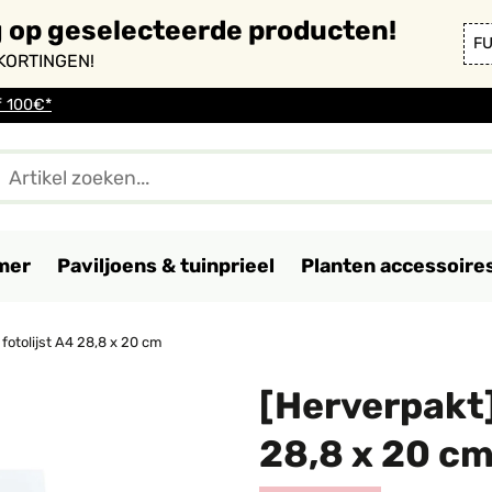
g op geselecteerde producten!
F
KORTINGEN!
f 100€*
mer
Paviljoens & tuinprieel
Planten accessoire
fotolijst A4 28,8 x 20 cm
[Herverpakt]
28,8 x 20 c