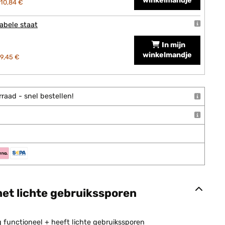
winkelmandje
10,84 €
abele staat
In mijn
winkelmandje
9,45 €
raad - snel bestellen!
met lichte gebruikssporen
g functioneel + heeft lichte gebruikssporen