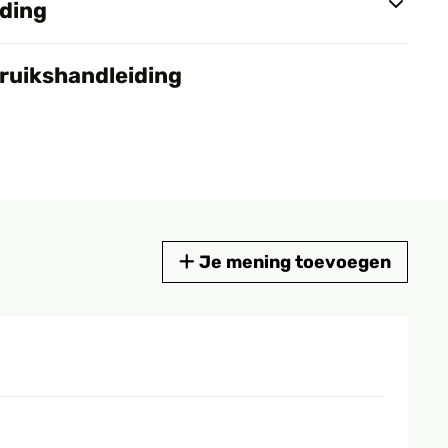
nding
bruikshandleiding
Je mening toevoegen