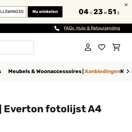
04
23
50
ULLSWING30
Nu winkelen
U
M
S
FAQs, Hulp & Retourzending
s
Meubels & Woonaccessoires
Aanbiedingen
Nie
 Everton fotolijst A4
m