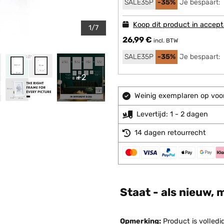
SALE35P
-35%
Je bespaart:
Koop dit product in accept
1/7
26,99 €
incl. BTW
SALE35P
-35%
Je bespaart:
+2
Weinig exemplaren op voor
Levertijd: 1 - 2 dagen
14 dagen retourrecht
Staat - als nieuw, 
Opmerking:
Product is volledi