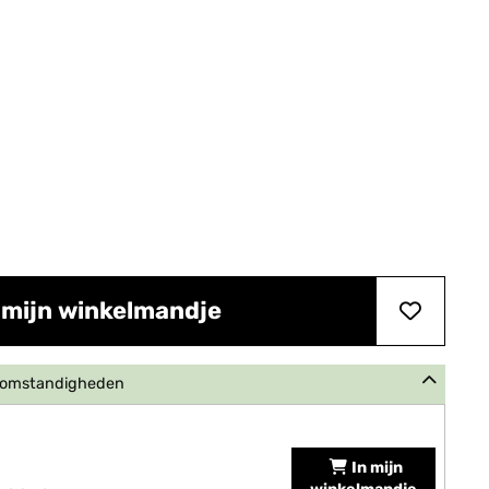
 mijn winkelmandje
e omstandigheden
In mijn