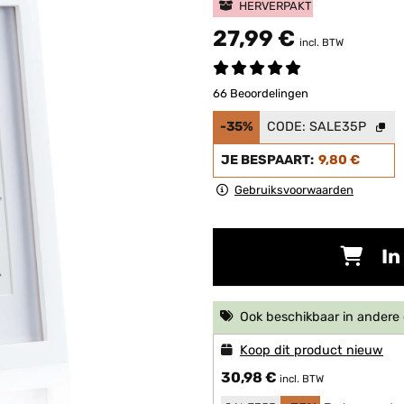
HERVERPAKT
27,99 €
incl. BTW
66 Beoordelingen
-35%
CODE:
SALE35P
JE BESPAART:
9,80 €
Gebruiksvoorwaarden
In
Ook beschikbaar in ander
Koop dit product nieuw
30,98 €
incl. BTW