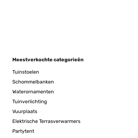
Schnelle Lieferung, ordentlich verpackt, alles top
Amazon-Benutzer
GECONTROLEERDE BEOORDELING
29/
Meestverkochte categorieën
Esthétiques et solides.
Tuinstoelen
Schommelbanken
Utilisateur d'Amazon
Waterornamenten
Tuinverlichting
GECONTROLEERDE BEOORDELING
28/
Vuurplaats
Elektrische Terrasverwarmers
Parfait idéal pour les paints diamond
Partytent