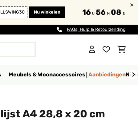
16
56
07
ULLSWING30
Nu winkelen
U
M
S
FAQs, Hulp & Retourzending
s
Meubels & Woonaccessoires
Aanbiedingen
Nie
lijst A4 28,8 x 20 cm