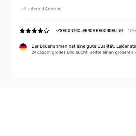
Utilisateur d'Amazon
GECONTROLEERDE BEOORDELING
17/
Der Bilderrahmen hat eine gute Qualität. Leider s
24x32cm großes Bild sucht, sollte einen größere
Amazon-Benutzer
GECONTROLEERDE BEOORDELING
16/
Schnelle Lieferung, ordentlich verpackt, alles top
Amazon-Benutzer