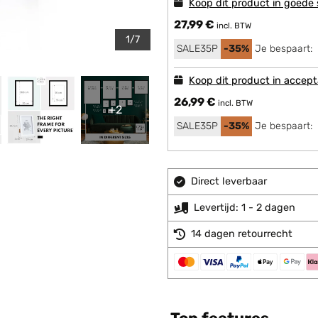
Koop dit product in goede 
27,99 €
incl. BTW
1/7
SALE35P
-35%
Je bespaart:
Koop dit product in accept
26,99 €
incl. BTW
+2
SALE35P
-35%
Je bespaart:
Direct leverbaar
Levertijd: 1 - 2 dagen
14 dagen retourrecht