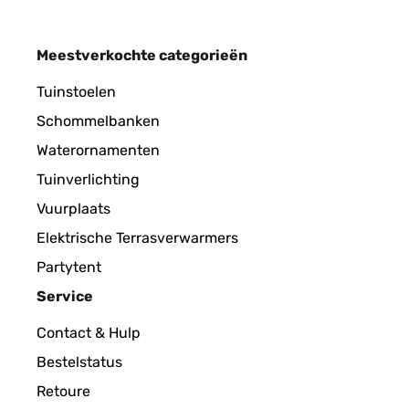
GECONTROLEERDE BEOORDELING
29/
Meestverkochte categorieën
Esthétiques et solides.
Tuinstoelen
Schommelbanken
Utilisateur d'Amazon
Waterornamenten
Tuinverlichting
GECONTROLEERDE BEOORDELING
28/
Vuurplaats
Elektrische Terrasverwarmers
Parfait idéal pour les paints diamond
Partytent
Service
Utilisateur d'Amazon
Contact & Hulp
Bestelstatus
GECONTROLEERDE BEOORDELING
19/
Retoure