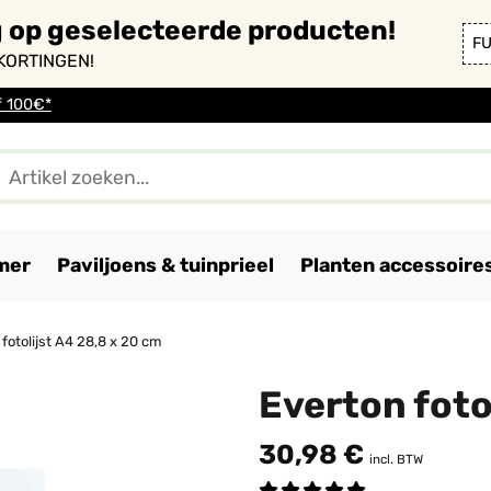
g op geselecteerde producten!
F
KORTINGEN!
f 100€*
mer
Paviljoens & tuinprieel
Planten accessoire
fotolijst A4 28,8 x 20 cm
Everton foto
30,98 €
incl. BTW