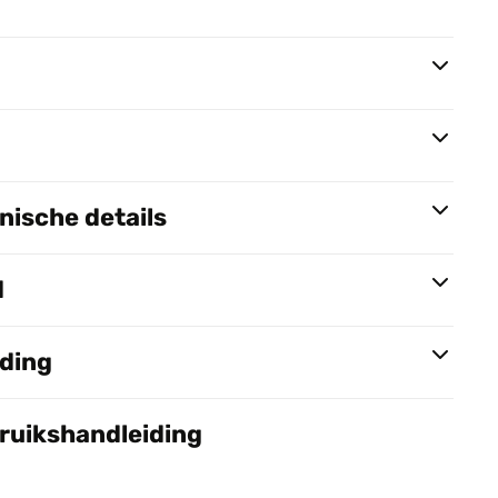
ische details
d
nding
bruikshandleiding