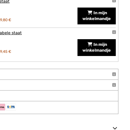
staat
In mijn
winkelmandje
9,80 €
abele staat
In mijn
winkelmandje
9,45 €