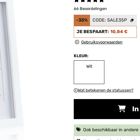
66 Beoordelingen
-35%
CODE:
SALE35P
JE BESPAART:
10,84 €
Gebruiksvoorwaarden
KLEUR:
Wit
Wat betekenen de statussen?
In
Ook beschikbaar in ander