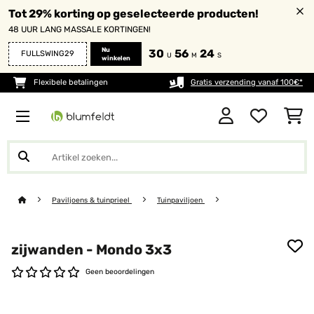
Tot 29% korting op geselecteerde producten!
48 UUR LANG MASSALE KORTINGEN!
Nu
30
56
24
FULLSWING29
U
M
S
winkelen
Flexibele betalingen
Gratis verzending vanaf 100€*
Paviljoens & tuinprieel
Tuinpaviljoen
zijwanden - Mondo 3x3
Geen beoordelingen