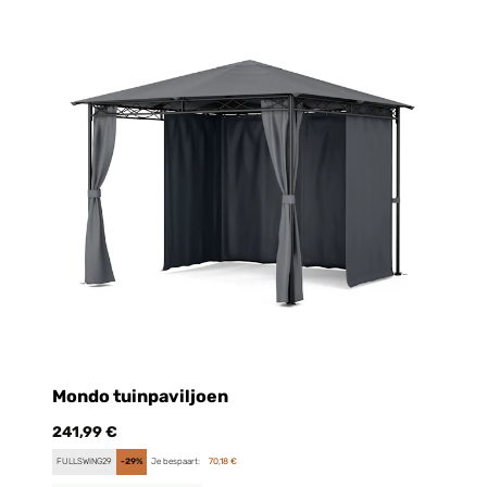
Mondo tuinpaviljoen
241,99 €
FULLSWING29
-29%
Je bespaart:
70,18 €