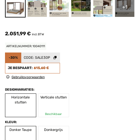
+1
2.051,99 €
incl. BTW
ARTIKELNUMMER: 10040111
-30%
CODE:
SALE30P
JE BESPAART:
615,60 €
Gebruiksvoorwaarden
DESIGNVARIATIES:
Horizontale
Verticale stutten
stutten
Beschikbaar
KLEUR:
Donker Taupe
Donkergrijs