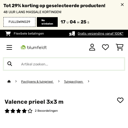
Tot 29% korting op geselecteerde producten!
48 UUR LANG MASSALE KORTINGEN!
Nu
17
04
25
FULLSWING29
U
M
S
winkelen
Flexibele betalingen
Gratis verzending vanaf 100€*
Paviljoens & tuinprieel
Tuinpaviljoen
Valence prieel 3x3 m
2 Beoordelingen