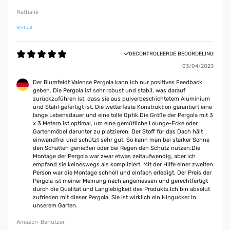
Nathalie
Vertaal
GECONTROLEERDE BEOORDELING
03/04/2023
Der Blumfeldt Valence Pergola kann ich nur positives Feedback
geben. Die Pergola ist sehr robust und stabil, was darauf
zurückzuführen ist, dass sie aus pulverbeschichtetem Aluminium
und Stahl gefertigt ist. Die wetterfeste Konstruktion garantiert eine
lange Lebensdauer und eine tolle Optik.Die Größe der Pergola mit 3
x 3 Metern ist optimal, um eine gemütliche Lounge-Ecke oder
Gartenmöbel darunter zu platzieren. Der Stoff für das Dach hält
einwandfrei und schützt sehr gut. So kann man bei starker Sonne
den Schatten genießen oder bei Regen den Schutz nutzen.Die
Montage der Pergola war zwar etwas zeitaufwendig, aber ich
empfand sie keineswegs als kompliziert. Mit der Hilfe einer zweiten
Person war die Montage schnell und einfach erledigt. Der Preis der
Pergola ist meiner Meinung nach angemessen und gerechtfertigt
durch die Qualität und Langlebigkeit des Produkts.Ich bin absolut
zufrieden mit dieser Pergola. Sie ist wirklich ein Hingucker in
unserem Garten.
Amazon-Benutzer