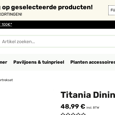
g op geselecteerde producten!
F
KORTINGEN!
f 100€*
mer
Paviljoens & tuinprieel
Planten accessoire
ertrekset
Titania Dini
48,99 €
incl. BTW