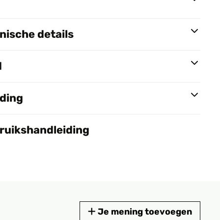
ische details
d
nding
bruikshandleiding
Je mening toevoegen