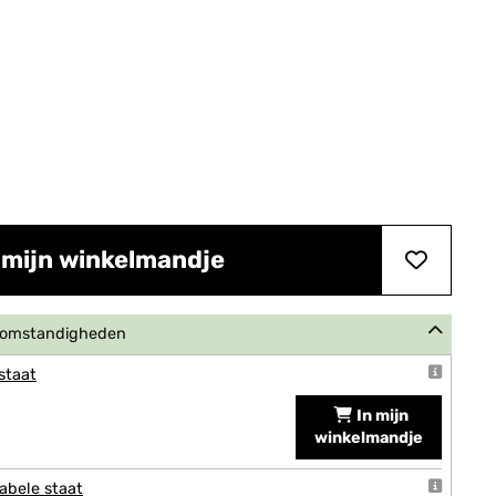
 mijn winkelmandje
e omstandigheden
staat
In mijn
winkelmandje
abele staat