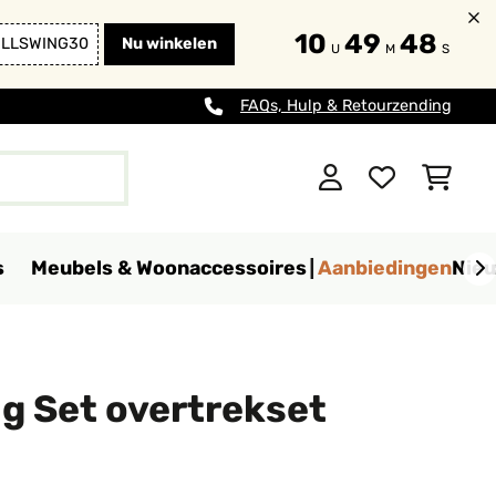
10
49
47
ULLSWING30
Nu winkelen
U
M
S
FAQs, Hulp & Retourzending
s
Meubels & Woonaccessoires
Aanbiedingen
Nie
ng Set overtrekset