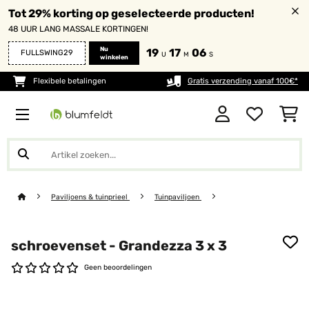
Tot 29% korting op geselecteerde producten!
48 UUR LANG MASSALE KORTINGEN!
Nu
19
17
06
FULLSWING29
U
M
S
winkelen
Flexibele betalingen
Gratis verzending vanaf 100€*
Paviljoens & tuinprieel
Tuinpaviljoen
schroevenset - Grandezza 3 x 3
Geen beoordelingen