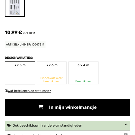
10,99 €
incl. BTW
ARTIKELNUMMER: 10047514
DESIGNVARIATIES:
3 x 3 m
3 x 6 m
3 x 4 m
Binnenkort weer
beschikbaar
Beschikbaar
Wat betekenen de statussen?
In mijn winkelmandje
Ook beschikbaar in andere omstandigheden