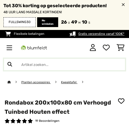
Tot 30% korting op geselecteerde producten!
48 UUR LANG MASSALE KORTINGEN!
Nu
26
49
10
FULLSWING30
U
M
S
winkelen
Flexibele betalingen
Gratis verzending vanaf 100€*
Planten accessoires
Kweektafel
Rondabox 200x100x80 cm Verhoogd
Tuinbed Houten effect
19 Beoordelingen