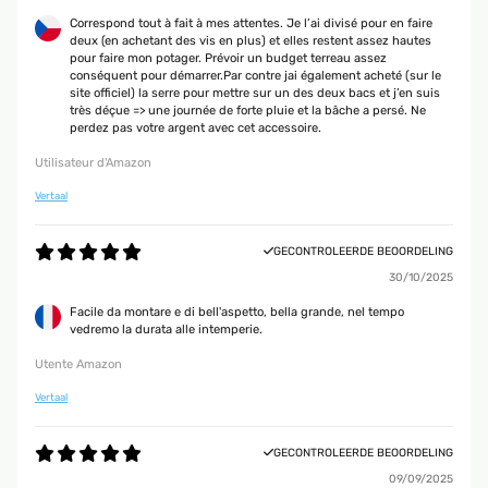
Correspond tout à fait à mes attentes. Je l’ai divisé pour en faire
deux (en achetant des vis en plus) et elles restent assez hautes
pour faire mon potager. Prévoir un budget terreau assez
conséquent pour démarrer.Par contre jai également acheté (sur le
site officiel) la serre pour mettre sur un des deux bacs et j’en suis
très déçue => une journée de forte pluie et la bâche a persé. Ne
perdez pas votre argent avec cet accessoire.
Utilisateur d'Amazon
Vertaal
GECONTROLEERDE BEOORDELING
30/10/2025
Facile da montare e di bell'aspetto, bella grande, nel tempo
vedremo la durata alle intemperie.
Utente Amazon
Vertaal
GECONTROLEERDE BEOORDELING
09/09/2025