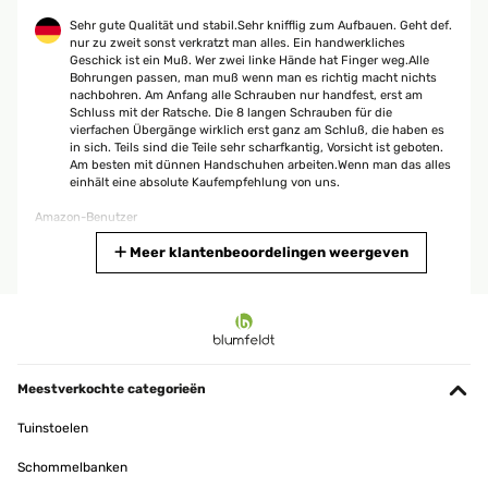
Sehr gute Qualität und stabil.Sehr knifflig zum Aufbauen. Geht def.
nur zu zweit sonst verkratzt man alles. Ein handwerkliches
Geschick ist ein Muß. Wer zwei linke Hände hat Finger weg.Alle
Bohrungen passen, man muß wenn man es richtig macht nichts
nachbohren. Am Anfang alle Schrauben nur handfest, erst am
Schluss mit der Ratsche. Die 8 langen Schrauben für die
vierfachen Übergänge wirklich erst ganz am Schluß, die haben es
in sich. Teils sind die Teile sehr scharfkantig, Vorsicht ist geboten.
Am besten mit dünnen Handschuhen arbeiten.Wenn man das alles
einhält eine absolute Kaufempfehlung von uns.
Amazon-Benutzer
Vertaal
Meer klantenbeoordelingen weergeven
GECONTROLEERDE BEOORDELING
02/09/2025
Ich liebe mein Hochbeet. Es kam koimpakt an, war aber möglich, es
alleine aufzubauen - wenn man es verschieben will, den Platz
Meestverkochte categorieën
nochmal korrigieren, ist man allerdings besser zu zweit.Ich habe
unten ein Mäusegitter drunter gelegt und oben (Vorsicht hat
Tuinstoelen
scharfe Kanten) einen Kunststoffschoner angebracht. Dann habe
ich noch einen batteriebetriebenen Schneckenzaun angeklebt und
Schommelbanken
hatte diese Jahr schon toll Ernte. Macht viel Spass!