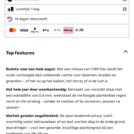
Levertijd: 1 dag
14 dagen retourrecht
Top features
Ruimte voor een hele oogst:
Met een inhoud van 1.169 liter biedt het
ovale verhoogde bed voldoende ruimte voor bloemen, kruiden en
groenten – of het nu op het balkon, het terras of in de tuin is.
Het hele jaar door weerbestendig:
Gemaakt van verzinkt staal met
een wanddikte van 0,6 mm, weerstaat de verhoogde plantenbak regen,
vorst en UV-straling – zonder te roesten of te verweren, seizoen na
seizoen.
Wortels groeien ongehinderd:
De open bodemstructuur voert
overtollig water betrouwbaar af en laat wortels diep in de ondergrond
doordringen – voor een gezonde, krachtige plantengroei bij een
beddiepte van 28–35 cm.