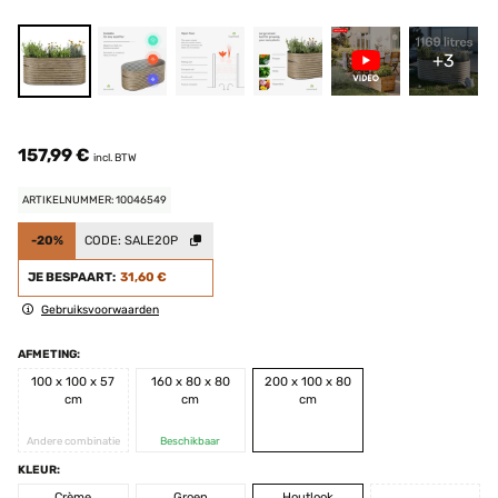
+3
157,99 €
incl. BTW
ARTIKELNUMMER: 10046549
-20%
CODE:
SALE20P
JE BESPAART:
31,60 €
Gebruiksvoorwaarden
AFMETING:
100 x 100 x 57
160 x 80 x 80
200 x 100 x 80
cm
cm
cm
Andere combinatie
Beschikbaar
KLEUR:
Crème
Groen
Houtlook