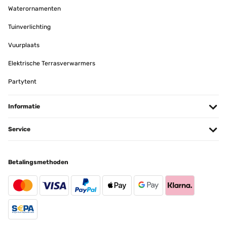
Waterornamenten
Amazon-Benutzer
Vertaal
Tuinverlichting
Vuurplaats
GECONTROLEERDE BEOORDELING
21/08/2025
Elektrische Terrasverwarmers
Sehr schönes Hochbeet und eine tolle Farbe grün
Partytent
Amazon-Benutzer
Informatie
Vertaal
Service
GECONTROLEERDE BEOORDELING
06/06/2025
Betalingsmethoden
Gute Qualität gute Aufbauanleitung.sind voll und ganz zufrieden.
Amazon-Benutzer
Vertaal