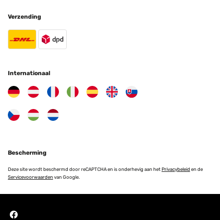
GECONTROLEERDE BEOORDELING
Verzending
20/05/2025
Das Hochbeet ist sehr stabil und macht einen hochwertigen
Eindruck! Gerne wieder
Amazon-Benutzer
Internationaal
Vertaal
GECONTROLEERDE BEOORDELING
09/05/2025
Ich bin absolut begeistert von diesem Hochbeet aus Metall! Der
Aufbau war einfach und gut erklärt – auch allein machbar. Das
Material wirkt sehr robust und wetterfest, genau richtig für den
Einsatz im Garten. Durch die erhöhte Bauweise ist das Arbeiten
Bescherming
rückenschonend und angenehm. Außerdem sieht das Hochbeet
modern und hochwertig aus – ein echter Hingucker. Bisher
Deze site wordt beschermd door reCAPTCHA en is onderhevig aan het
Privacybeleid
en de
keinerlei Rost oder andere Mängel, selbst nach starkem Regen. Ich
Servicevoorwaarden
van Google.
würde es jederzeit wieder kaufen!
Amazon-Benutzer
Vertaal