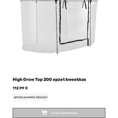
High Grow Top 200 opzet kweekkas
H
112,99 €
85
ARTIKELNUMMER: 10032321
AR
In mijn winkelmandje