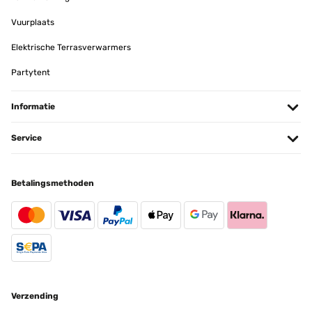
Vuurplaats
GECONTROLEERDE BEOORDELING
21/08/2025
Elektrische Terrasverwarmers
Sehr schönes Hochbeet und eine tolle Farbe grün
Partytent
Amazon-Benutzer
Informatie
Vertaal
Service
GECONTROLEERDE BEOORDELING
06/06/2025
Betalingsmethoden
Gute Qualität gute Aufbauanleitung.sind voll und ganz zufrieden.
Amazon-Benutzer
Vertaal
GECONTROLEERDE BEOORDELING
Verzending
20/05/2025