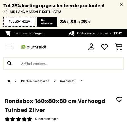
Tot 29% korting op geselecteerde producten!
48 UUR LANG MASSALE KORTINGEN!
Nu
36
38
28
FULLSWING29
U
M
S
winkelen
Flexibele betalingen
Gratis verzending vanaf 100€*
Planten accessoires
Kweektafel
Rondabox 160x80x80 cm Verhoogd
Tuinbed Zilver
19 Beoordelingen