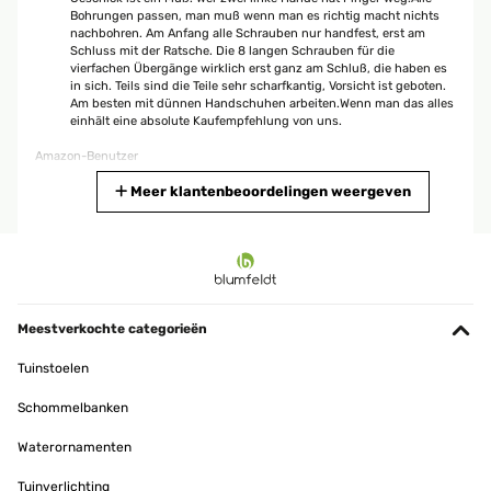
Bohrungen passen, man muß wenn man es richtig macht nichts
nachbohren. Am Anfang alle Schrauben nur handfest, erst am
Schluss mit der Ratsche. Die 8 langen Schrauben für die
vierfachen Übergänge wirklich erst ganz am Schluß, die haben es
in sich. Teils sind die Teile sehr scharfkantig, Vorsicht ist geboten.
Am besten mit dünnen Handschuhen arbeiten.Wenn man das alles
einhält eine absolute Kaufempfehlung von uns.
Amazon-Benutzer
Vertaal
Meer klantenbeoordelingen weergeven
GECONTROLEERDE BEOORDELING
02/09/2025
Ich liebe mein Hochbeet. Es kam koimpakt an, war aber möglich, es
alleine aufzubauen - wenn man es verschieben will, den Platz
Meestverkochte categorieën
nochmal korrigieren, ist man allerdings besser zu zweit.Ich habe
unten ein Mäusegitter drunter gelegt und oben (Vorsicht hat
Tuinstoelen
scharfe Kanten) einen Kunststoffschoner angebracht. Dann habe
ich noch einen batteriebetriebenen Schneckenzaun angeklebt und
Schommelbanken
hatte diese Jahr schon toll Ernte. Macht viel Spass!
Waterornamenten
Amazon-Benutzer
Vertaal
Tuinverlichting