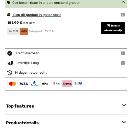
Ook beschikbaar in andere omstandigheden
Koop dit product in goede staat
151,99 €
incl. BTW
In mijn
winkelmandje
SALE35P
-35%
Je bespaart:
53,20 €
Direct leverbaar
Levertijd: 1 dag
14 dagen retourrecht
Top features
Productdetails