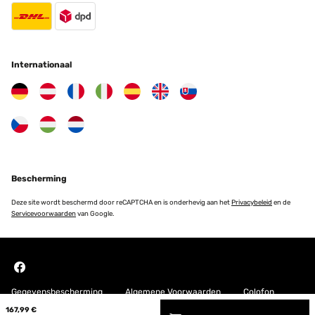
Das Hochbeet ist sehr stabil und macht einen hochwertigen
Eindruck! Gerne wieder
Amazon-Benutzer
Internationaal
Vertaal
GECONTROLEERDE BEOORDELING
09/05/2025
Ich bin absolut begeistert von diesem Hochbeet aus Metall! Der
Aufbau war einfach und gut erklärt – auch allein machbar. Das
Material wirkt sehr robust und wetterfest, genau richtig für den
Einsatz im Garten. Durch die erhöhte Bauweise ist das Arbeiten
Bescherming
rückenschonend und angenehm. Außerdem sieht das Hochbeet
modern und hochwertig aus – ein echter Hingucker. Bisher
Deze site wordt beschermd door reCAPTCHA en is onderhevig aan het
Privacybeleid
en de
keinerlei Rost oder andere Mängel, selbst nach starkem Regen. Ich
Servicevoorwaarden
van Google.
würde es jederzeit wieder kaufen!
Amazon-Benutzer
Vertaal
Gegevensbescherming
Algemene Voorwaarden
Colofon
GECONTROLEERDE BEOORDELING
167,99 €
06/05/2025