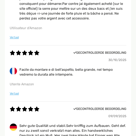
conséquent pour démarrer.Par contre jai également acheté (sur le
site officiel) la serre pour mettre sur un des deux bacs et j’en suis
très déçue => une journée de forte pluie et la bâche a persé. Ne
perdez pas votre argent avec cet accessoire.
Utilisateur d'Amazon
Vertaal
GECONTROLEERDE BEOORDELING
30/10/2025
Facile da montare e di bell'aspetto, bella grande, nel tempo
vedremo la durata alle intemperie.
Utente Amazon
Vertaal
GECONTROLEERDE BEOORDELING
09/09/2025
Sehr gute Qualität und stabil.Sehr knifflig zum Aufbauen. Geht def.
nur zu zweit sonst verkratzt man alles. Ein handwerkliches
Geschick ist ein Muß. Wer zwei linke Hände hat Finger weg.Alle