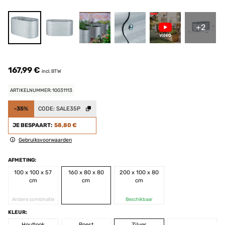
+2
167,99 €
incl. BTW
ARTIKELNUMMER: 10031113
-35%
CODE:
SALE35P
JE BESPAART:
58,80 €
Gebruiksvoorwaarden
AFMETING:
100 x 100 x 57
160 x 80 x 80
200 x 100 x 80
cm
cm
cm
Andere combinatie
Beschikbaar
KLEUR:
Houtlook
Roest
Zilver