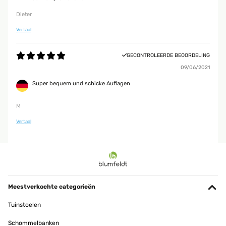
Dieter
Vertaal
GECONTROLEERDE BEOORDELING
09/06/2021
Super bequem und schicke Auflagen
M
Vertaal
Meestverkochte categorieën
Tuinstoelen
Schommelbanken