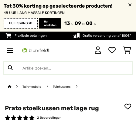
Tot 30% korting op geselecteerde producten!
48 UUR LANG MASSALE KORTINGEN!
Nu
13
08
58
FULLSWING30
U
M
S
winkelen
Flexibele betalingen
Gratis verzending vanaf 100€*
Tuinmeubels
Tuinkussens
Prato stoelkussen met lage rug
2 Beoordelingen