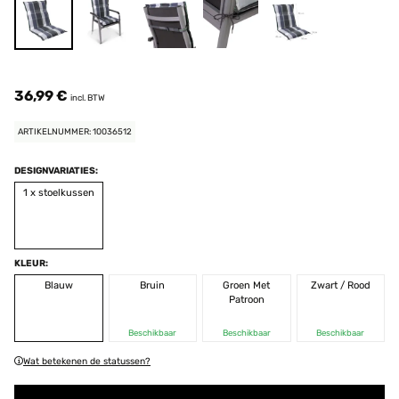
36,99 €
incl. BTW
ARTIKELNUMMER: 10036512
DESIGNVARIATIES:
1 x stoelkussen
KLEUR:
Blauw
Bruin
Groen Met
Zwart / Rood
Patroon
Beschikbaar
Beschikbaar
Beschikbaar
Wat betekenen de statussen?