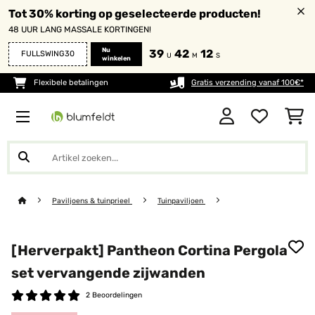
Tot 30% korting op geselecteerde producten!
48 UUR LANG MASSALE KORTINGEN!
Nu
39
42
12
FULLSWING30
U
M
S
winkelen
Flexibele betalingen
Gratis verzending vanaf 100€*
Paviljoens & tuinprieel
Tuinpaviljoen
[Herverpakt] Pantheon Cortina Pergola
set vervangende zijwanden
2 Beoordelingen