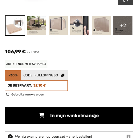
1/7
+2
106,99 €
incl. BTW
ARTIKELNUMMER: 52036124
-30%
CODE:
FULLSWING30
JE BESPAART:
32,10 €
Gebruiksvoorwaarden
In mijn winkelmandje
Weinig exemplaren op voorraad - snel bestellen!