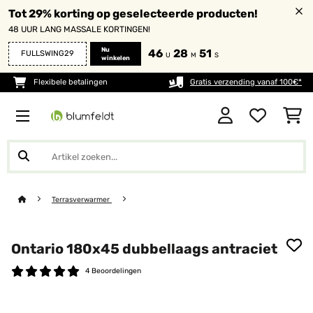
Tot 29% korting op geselecteerde producten!
48 UUR LANG MASSALE KORTINGEN!
Nu
46
28
51
FULLSWING29
U
M
S
winkelen
Flexibele betalingen
Gratis verzending vanaf 100€*
Terrasverwarmer
Ontario 180x45 dubbellaags antraciet
4 Beoordelingen