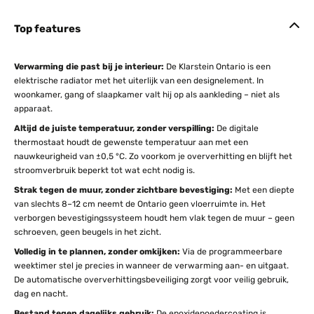
Top features
Verwarming die past bij je interieur:
De Klarstein Ontario is een
elektrische radiator met het uiterlijk van een designelement. In
woonkamer, gang of slaapkamer valt hij op als aankleding – niet als
apparaat.
Altijd de juiste temperatuur, zonder verspilling:
De digitale
thermostaat houdt de gewenste temperatuur aan met een
nauwkeurigheid van ±0,5 °C. Zo voorkom je oververhitting en blijft het
stroomverbruik beperkt tot wat echt nodig is.
Strak tegen de muur, zonder zichtbare bevestiging:
Met een diepte
van slechts 8–12 cm neemt de Ontario geen vloerruimte in. Het
verborgen bevestigingssysteem houdt hem vlak tegen de muur – geen
schroeven, geen beugels in het zicht.
Volledig in te plannen, zonder omkijken:
Via de programmeerbare
weektimer stel je precies in wanneer de verwarming aan- en uitgaat.
De automatische oververhittingsbeveiliging zorgt voor veilig gebruik,
dag en nacht.
Bestand tegen dagelijks gebruik:
De epoxidepoedercoating is