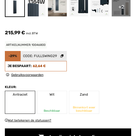
+2
215,99 €
incl. BTW
ARTIKELNUMMER: 10046800
-29%
CODE:
FULLSWING29
JE BESPAART:
62,64 €
Gebruiksvoorwaarden
KLEUR:
Antraciet
Wit
Zand
Binnenkort weer
Beschikbaar
beschikbaar
Wat betekenen de statussen?