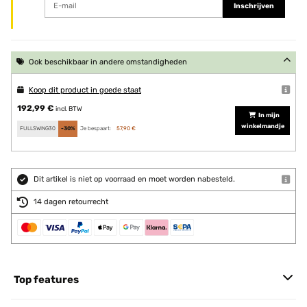
Inschrijven
Ook beschikbaar in andere omstandigheden
Koop dit product in goede staat
192,99 €
incl. BTW
In mijn
winkelmandje
FULLSWING30
-30%
Je bespaart:
57,90 €
Dit artikel is niet op voorraad en moet worden nabesteld.
14 dagen retourrecht
Top features