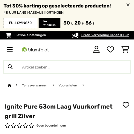
Tot 30% korting op geselecteerde producten!
48 UUR LANG MASSALE KORTINGEN!
Nu
30
20
54
FULLSWING30
U
M
S
winkelen
Flexibele betalingen
Gratis verzending vanaf 100€*
Terrasverwarmer
Vuurschalen
Ignite Pure 53cm Laag Vuurkorf met
grill Zilver
Geen beoordelingen